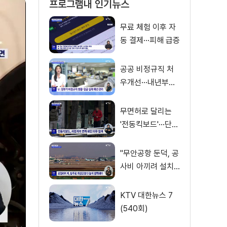
프로그램내 인기뉴스
무료 체험 이후 자
동 결제···피해 급증
공공 비정규직 처
우개선···내년부터
'공정수당' 지급 [뉴
스의 맥]
무면허로 달리는
'전동킥보드'···단속
사각지대
"무안공항 둔덕, 공
사비 아끼려 설치···
활주로 경사 원인"
KTV 대한뉴스 7
(540회)