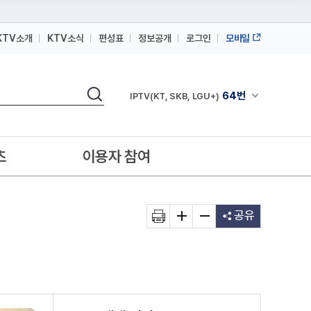
KTV소개
KTV소식
편성표
정보공개
로그인
모바일
164번
스카이라이프
검색
64번
채널안내 펼쳐
IPTV(KT, SKB, LGU+)
164번
스카이라이프
64번
IPTV(KT, SKB, LGU+)
츠
이용자 참여
164번
스카이라이프
공유