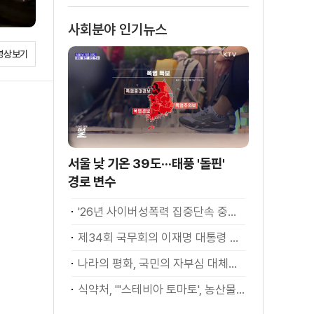
사회분야 인기뉴스
영상보기
서울 낮 기온 39도···태풍 '돌핀'
경로 변수
'26년 사이버성폭력 집중단속 중간성과 발표···향후 추진계획은?
제34회 국무회의 이재명 대통령 모두발언
나라의 평화, 국민의 자부심 대체불가 대한민국 이재명 대통령 모두말씀
식약처, "'스테비아 토마토', 농산물 아닌 가공식품"