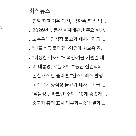
최신뉴스
연일 최고 기온 갱신, '극한폭염' 속 범정부 피해 예방 대책은? [정.주.행]
.
2026년 부동산 세제개편안 주요 현안 팩트체크 [K-정책 사용법]
고수온에 양식장 물고기 폐사···'긴급 방류' 지원
"빠를수록 좋다?"···영유아 사교육 진실과 해법은?
"비상한 각오로"···폭염·가뭄 기관별 대책은?
이 대통령, 오늘 2차 부동산 점검회의 주재
온실가스 안 줄이면 "열스트레스 발생일 29배 증가"
고수온에 양식장 물고기 폐사···'긴급 방류' 지원
'식물성 멜라토닌' 주의···10개 중 9개 처방 용량 초과
중고차 총액 표시 의무화···중대 결함 시 '계약 해제'