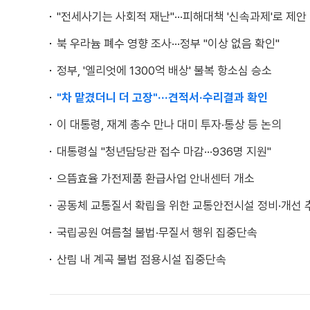
"전세사기는 사회적 재난"···피해대책 '신속과제'로 제안
북 우라늄 폐수 영향 조사···정부 "이상 없음 확인"
정부, '엘리엇에 1300억 배상' 불복 항소심 승소
"차 맡겼더니 더 고장"···견적서·수리결과 확인
이 대통령, 재계 총수 만나 대미 투자·통상 등 논의
대통령실 "청년담당관 접수 마감···936명 지원"
으뜸효율 가전제품 환급사업 안내센터 개소
공동체 교통질서 확립을 위한 교통안전시설 정비·개선 
국립공원 여름철 불법·무질서 행위 집중단속
산림 내 계곡 불법 점용시설 집중단속