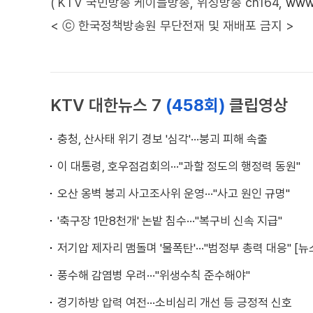
( KTV 국민방송 케이블방송, 위성방송 ch164,
www.
< ⓒ 한국정책방송원 무단전재 및 재배포 금지 >
KTV 대한뉴스 7
(458회)
클립영상
충청, 산사태 위기 경보 '심각'···붕괴 피해 속출
이 대통령, 호우점검회의···"과할 정도의 행정력 동원"
오산 옹벽 붕괴 사고조사위 운영···"사고 원인 규명"
'축구장 1만8천개' 논밭 침수···"복구비 신속 지급"
저기압 제자리 맴돌며 '물폭탄'···"범정부 총력 대응" [뉴
풍수해 감염병 우려···"위생수칙 준수해야"
경기하방 압력 여전···소비심리 개선 등 긍정적 신호