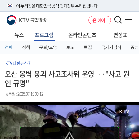
본
메
전
이 누리집은 대한민국 공식 전자정부 누리집입니다.
문
뉴
체
바
바
메
KTV 국민방송
온 에어
로
로
뉴
공식 누리집 주소 확인하기
메뉴 열기
가
가
바
go.kr 주소를 사용하는 누리집은 대한민국 정부기관이 관리하는 누리집입
기
기
로
뉴스
프로그램
온라인콘텐츠
편성표
니다.
가
이밖에 or.kr 또는 .kr등 다른 도메인 주소를 사용하고 있다면 아래 URL에
기
전체
정책
문화/교양
보도
특집
국가기념식
종영
서 도메인 주소를 확인해 보세요
운영중인 공식 누리집보기
KTV 대한뉴스 7
오산 옹벽 붕괴 사고조사위 운영···"사고 원
인 규명"
등록일 : 2025.07.19 09:12