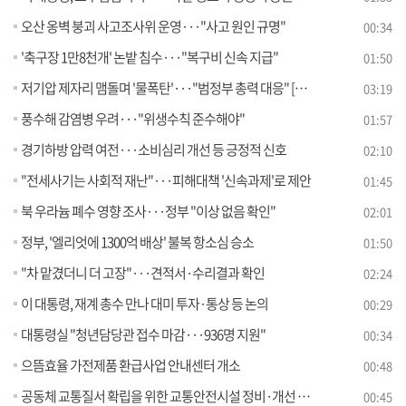
오산 옹벽 붕괴 사고조사위 운영···"사고 원인 규명"
00:34
'축구장 1만8천개' 논밭 침수···"복구비 신속 지급"
01:50
저기압 제자리 맴돌며 '물폭탄'···"범정부 총력 대응" [뉴스의 맥]
03:19
풍수해 감염병 우려···"위생수칙 준수해야"
01:57
경기하방 압력 여전···소비심리 개선 등 긍정적 신호
02:10
"전세사기는 사회적 재난"···피해대책 '신속과제'로 제안
01:45
북 우라늄 폐수 영향 조사···정부 "이상 없음 확인"
02:01
정부, '엘리엇에 1300억 배상' 불복 항소심 승소
01:50
"차 맡겼더니 더 고장"···견적서·수리결과 확인
02:24
이 대통령, 재계 총수 만나 대미 투자·통상 등 논의
00:29
대통령실 "청년담당관 접수 마감···936명 지원"
00:34
으뜸효율 가전제품 환급사업 안내센터 개소
00:48
공동체 교통질서 확립을 위한 교통안전시설 정비·개선 추진
00:45