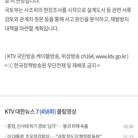
요 시 연장합니다.
국토부는 사조위의 현장조사를 시작으로 설계도서 등 관련 서류
검토와 관계자 청문 등을 통해 사고 원인을 분석하고, 재발방지
대책을 마련할 계획입니다.
( KTV 국민방송 케이블방송, 위성방송 ch164,
www.ktv.go.kr
)
< ⓒ 한국정책방송원 무단전재 및 재배포 금지 >
KTV 대한뉴스 7
(458회)
클립영상
충청, 산사태 위기 경보 '심각'···붕괴 피해 속출
02:00
이 대통령, 호우점검회의···"과할 정도의 행정력 동원"
01:53