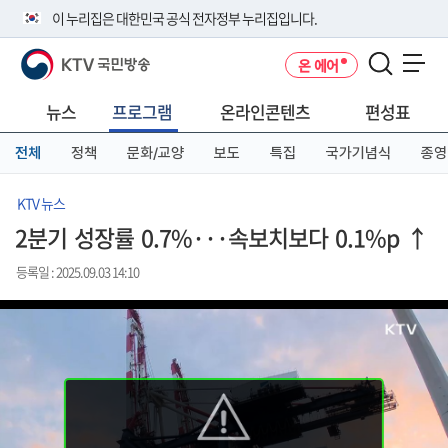
본
메
전
이 누리집은 대한민국 공식 전자정부 누리집입니다.
문
뉴
체
바
바
메
KTV 국민방송
온 에어
로
로
뉴
공식 누리집 주소 확인하기
메뉴 열기
가
가
바
go.kr 주소를 사용하는 누리집은 대한민국 정부기관이 관리하는 누리집입
기
기
로
뉴스
프로그램
온라인콘텐츠
편성표
니다.
가
이밖에 or.kr 또는 .kr등 다른 도메인 주소를 사용하고 있다면 아래 URL에
기
전체
정책
문화/교양
보도
특집
국가기념식
종영
서 도메인 주소를 확인해 보세요
운영중인 공식 누리집보기
KTV 뉴스
2분기 성장률 0.7%···속보치보다 0.1%p ↑
등록일 : 2025.09.03 14:10