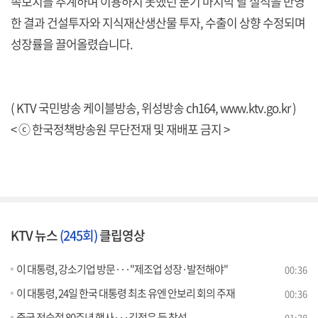
속보치를 추계하며 이용하지 못했던 분기 마지막 달 실적을 반영
한 결과 건설투자와 지식재산생산물 투자, 수출이 상향 수정되며
성장률을 끌어올렸습니다.
( KTV 국민방송 케이블방송, 위성방송 ch164,
www.ktv.go.kr
)
< ⓒ 한국정책방송원 무단전재 및 재배포 금지 >
KTV 뉴스
(245회)
클립영상
이 대통령, 강소기업 방문···"제조업 성장·발전해야"
00:36
이 대통령, 24일 한국 대통령 최초 유엔 안보리 회의 주재
00:36
중국 전승절 80주년 행사···김정은 등 참석
01:38