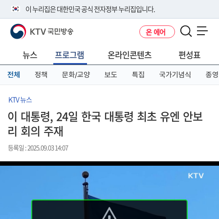
본
메
전
이 누리집은 대한민국 공식 전자정부 누리집입니다.
문
뉴
체
바
바
메
KTV 국민방송
온 에어
로
로
뉴
공식 누리집 주소 확인하기
메뉴 열기
가
가
바
go.kr 주소를 사용하는 누리집은 대한민국 정부기관이 관리하는 누리집입
기
기
로
뉴스
프로그램
온라인콘텐츠
편성표
니다.
가
이밖에 or.kr 또는 .kr등 다른 도메인 주소를 사용하고 있다면 아래 URL에
기
전체
정책
문화/교양
보도
특집
국가기념식
종영
서 도메인 주소를 확인해 보세요
운영중인 공식 누리집보기
KTV 뉴스
이 대통령, 24일 한국 대통령 최초 유엔 안보
리 회의 주재
등록일 : 2025.09.03 14:07