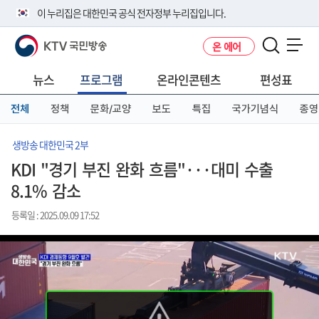
본
메
전
이 누리집은 대한민국 공식 전자정부 누리집입니다.
문
뉴
체
바
바
메
KTV 국민방송
온 에어
로
로
뉴
공식 누리집 주소 확인하기
메뉴 열기
가
가
바
go.kr 주소를 사용하는 누리집은 대한민국 정부기관이 관리하는 누리집입
기
기
로
뉴스
프로그램
온라인콘텐츠
편성표
니다.
가
이밖에 or.kr 또는 .kr등 다른 도메인 주소를 사용하고 있다면 아래 URL에
기
전체
정책
문화/교양
보도
특집
국가기념식
종영
서 도메인 주소를 확인해 보세요
운영중인 공식 누리집보기
생방송 대한민국 2부
KDI "경기 부진 완화 흐름"···대미 수출
8.1% 감소
등록일 : 2025.09.09 17:52