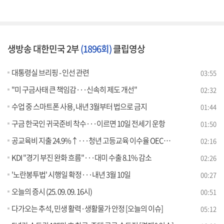
생방송 대한민국 2부
(1896회)
클립영상
대통령실 브리핑 - 인선 관련
03:55
"미 구금사태 큰 책임감···신속히 제도 개선"
02:32
수업 중 스마트폰 사용, 내년 3월부터 법으로 금지
01:44
구금 한국인 귀국준비 착수···이르면 10일 전세기 운항
01:50
공교육비 지출 24.9%↑···청년 고등교육 이수율 OECD 1위
02:16
KDI "경기 부진 완화 흐름"···대미 수출 8.1% 감소
02:26
'노란봉투법' 시행일 확정···내년 3월 10일
00:27
오늘의 증시 (25. 09. 09. 16시)
00:51
다가오는 추석, 민생 활력·생활물가 안정 [오늘의 이슈]
05:12