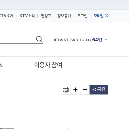
KTV소개
KTV소식
편성표
정보공개
로그인
모바일
164번
스카이라이프
검색
64번
채널안내 펼쳐
IPTV(KT, SKB, LGU+)
164번
스카이라이프
64번
IPTV(KT, SKB, LGU+)
츠
이용자 참여
164번
스카이라이프
공유