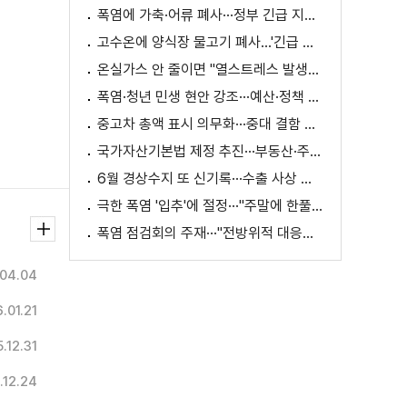
폭염에 가축·어류 폐사···정부 긴급 지원책 마련
고수온에 양식장 물고기 폐사...'긴급 방류' 지원
온실가스 안 줄이면 "열스트레스 발생일 29배 증가"
폭염·청년 민생 현안 강조···예산·정책 방향 제시
중고차 총액 표시 의무화···중대 결함 시 '계약 해제'
국가자산기본법 제정 추진···부동산·주식 등 통합 관리
6월 경상수지 또 신기록···수출 사상 첫 1천억 달러
극한 폭염 '입추'에 절정···"주말에 한풀 꺾인다"
폭염 점검회의 주재···"전방위적 대응체계 가동"
04.04
.01.21
.12.31
.12.24