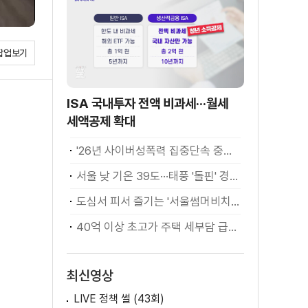
팝업보기
ISA 국내투자 전액 비과세···월세
세액공제 확대
'26년 사이버성폭력 집중단속 중간성과 발표···향후 추진계획은?
서울 낮 기온 39도···태풍 '돌핀' 경로 변수
도심서 피서 즐기는 '서울썸머비치' 인기몰이
40억 이상 초고가 주택 세부담 급증···실수요자 보호 강화
최신영상
LIVE 정책 썰 (43회)