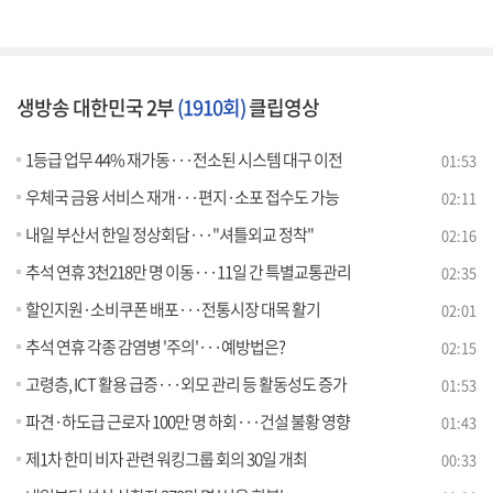
생방송 대한민국 2부
(1910회)
클립영상
1등급 업무 44% 재가동···전소된 시스템 대구 이전
01:53
우체국 금융 서비스 재개···편지·소포 접수도 가능
02:11
내일 부산서 한일 정상회담···"셔틀외교 정착"
02:16
추석 연휴 3천218만 명 이동···11일 간 특별교통관리
02:35
할인지원·소비쿠폰 배포···전통시장 대목 활기
02:01
추석 연휴 각종 감염병 '주의'···예방법은?
02:15
고령층, ICT 활용 급증···외모 관리 등 활동성도 증가
01:53
파견·하도급 근로자 100만 명 하회···건설 불황 영향
01:43
제1차 한미 비자 관련 워킹그룹 회의 30일 개최
00:33