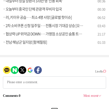
내일부터 성실 상환자 370만 명 '신용 회복'
00:36
오늘부터 중국인 단체 관광객 무비자 입국
00:30
러, 키이우 공습···최소 4명 사망 [글로벌 핫이슈]
06:52
2차 소비쿠폰 신청 일주일···전통시장 기대감 상승 [오늘의 이슈]
03:43
협상력 UP 위약금 DOWN···가맹점 소상공인 숨통 트나 [경제&이슈]
21:17
전남 해남군 일지암 [함께힐링]
01:33