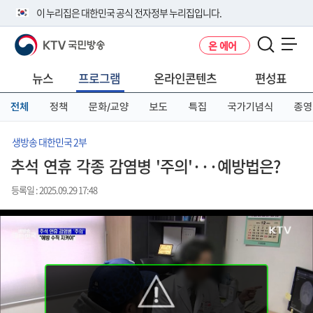
본
메
전
이 누리집은 대한민국 공식 전자정부 누리집입니다.
문
뉴
체
바
바
메
KTV 국민방송
온 에어
로
로
뉴
공식 누리집 주소 확인하기
메뉴 열기
가
가
바
go.kr 주소를 사용하는 누리집은 대한민국 정부기관이 관리하는 누리집입
기
기
로
뉴스
프로그램
온라인콘텐츠
편성표
니다.
가
이밖에 or.kr 또는 .kr등 다른 도메인 주소를 사용하고 있다면 아래 URL에
기
전체
정책
문화/교양
보도
특집
국가기념식
종영
서 도메인 주소를 확인해 보세요
운영중인 공식 누리집보기
생방송 대한민국 2부
추석 연휴 각종 감염병 '주의'···예방법은?
등록일 : 2025.09.29 17:48