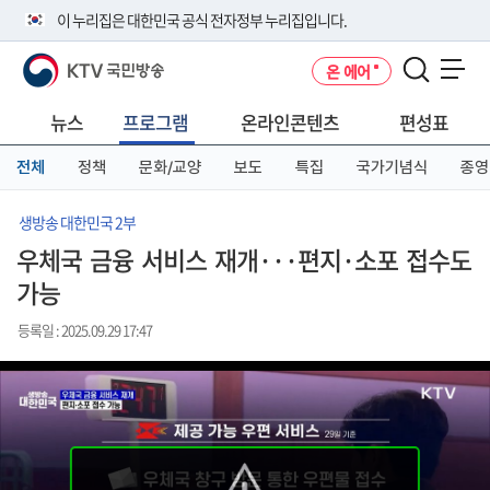
본
메
전
이 누리집은 대한민국 공식 전자정부 누리집입니다.
문
뉴
체
바
바
메
KTV 국민방송
온 에어
로
로
뉴
공식 누리집 주소 확인하기
메뉴 열기
가
가
바
go.kr 주소를 사용하는 누리집은 대한민국 정부기관이 관리하는 누리집입
기
기
로
뉴스
프로그램
온라인콘텐츠
편성표
니다.
가
이밖에 or.kr 또는 .kr등 다른 도메인 주소를 사용하고 있다면 아래 URL에
기
전체
정책
문화/교양
보도
특집
국가기념식
종영
서 도메인 주소를 확인해 보세요
운영중인 공식 누리집보기
생방송 대한민국 2부
우체국 금융 서비스 재개···편지·소포 접수도
가능
등록일 : 2025.09.29 17:47