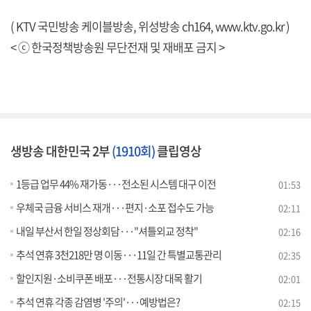
( KTV 국민방송 케이블방송, 위성방송 ch164,
www.ktv.go.kr
)
< ⓒ 한국정책방송원 무단전재 및 재배포 금지 >
생방송 대한민국 2부
(1910회)
클립영상
1등급 업무 44% 재가동···전소된 시스템 대구 이전
01:53
우체국 금융 서비스 재개···편지·소포 접수도 가능
02:11
내일 부산서 한일 정상회담···"셔틀외교 정착"
02:16
추석 연휴 3천218만 명 이동···11일 간 특별교통관리
02:35
할인지원·소비쿠폰 배포···전통시장 대목 활기
02:01
추석 연휴 각종 감염병 '주의'···예방법은?
02:15