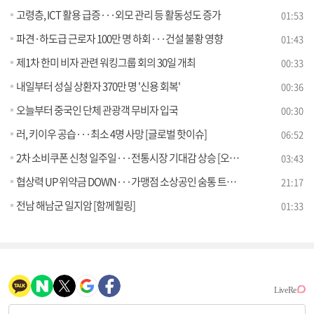
고령층, ICT 활용 급증···외모 관리 등 활동성도 증가
01:53
파견·하도급 근로자 100만 명 하회···건설 불황 영향
01:43
제1차 한미 비자 관련 워킹그룹 회의 30일 개최
00:33
내일부터 성실 상환자 370만 명 '신용 회복'
00:36
오늘부터 중국인 단체 관광객 무비자 입국
00:30
러, 키이우 공습···최소 4명 사망 [글로벌 핫이슈]
06:52
2차 소비쿠폰 신청 일주일···전통시장 기대감 상승 [오늘의 이슈]
03:43
협상력 UP 위약금 DOWN···가맹점 소상공인 숨통 트나 [경제&이슈]
21:17
전남 해남군 일지암 [함께힐링]
01:33