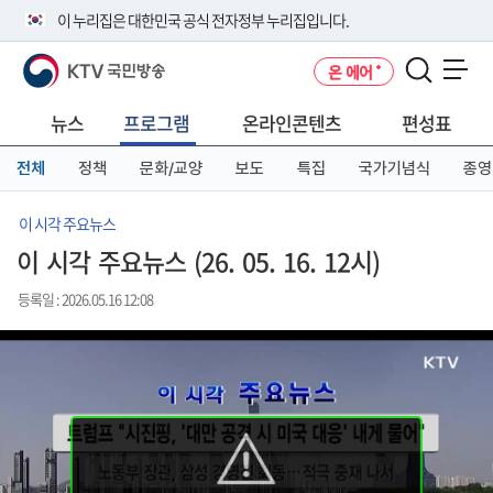
본
메
전
이 누리집은 대한민국 공식 전자정부 누리집입니다.
문
뉴
체
바
바
메
KTV 국민방송
온 에어
로
로
뉴
공식 누리집 주소 확인하기
메뉴 열기
가
가
바
go.kr 주소를 사용하는 누리집은 대한민국 정부기관이 관리하는 누리집입
기
기
로
뉴스
프로그램
온라인콘텐츠
편성표
니다.
가
이밖에 or.kr 또는 .kr등 다른 도메인 주소를 사용하고 있다면 아래 URL에
기
전체
정책
문화/교양
보도
특집
국가기념식
종영
서 도메인 주소를 확인해 보세요
운영중인 공식 누리집보기
이 시각 주요뉴스
이 시각 주요뉴스 (26. 05. 16. 12시)
등록일 : 2026.05.16 12:08