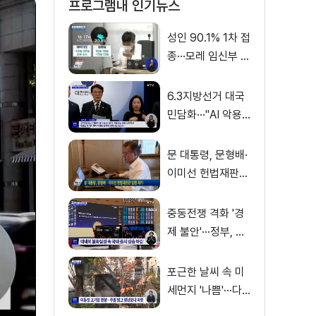
프로그램내 인기뉴스
성인 90.1% 1차 접
종···모레 임신부 사
전예약
6.3지방선거 대국
민담화···"AI 악용
가짜뉴스 처벌"
문 대통령, 문형배·
이미선 헌법재판관
임명 재가
중동전쟁 격화 '경
제 불안'···정부, 금
융·수출입 영향 최
소화
포근한 날씨 속 미
세먼지 '나쁨'···다
음 주 전국 비