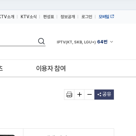
KTV소개
KTV소식
편성표
정보공개
로그인
모바일
164번
스카이라이프
검색
64번
채널안내 펼쳐
IPTV(KT, SKB, LGU+)
164번
스카이라이프
64번
IPTV(KT, SKB, LGU+)
츠
이용자 참여
164번
스카이라이프
공유