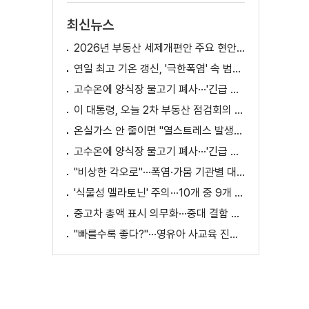
최신뉴스
2026년 부동산 세제개편안 주요 현안 팩트체크 [K-정책 사용법]
연일 최고 기온 갱신, '극한폭염' 속 범정부 피해 예방 대책은? [정.주.행]
고수온에 양식장 물고기 폐사···'긴급 방류' 지원
이 대통령, 오늘 2차 부동산 점검회의 주재
온실가스 안 줄이면 "열스트레스 발생일 29배 증가"
고수온에 양식장 물고기 폐사···'긴급 방류' 지원
"비상한 각오로"···폭염·가뭄 기관별 대책은?
'식물성 멜라토닌' 주의···10개 중 9개 처방 용량 초과
중고차 총액 표시 의무화···중대 결함 시 '계약 해제'
"빠를수록 좋다?"···영유아 사교육 진실과 해법은?