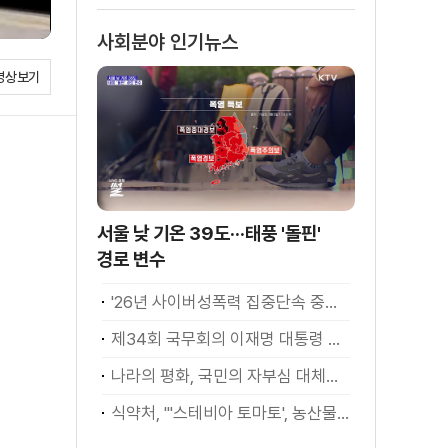
사회분야 인기뉴스
영상보기
서울 낮 기온 39도···태풍 '돌핀'
경로 변수
'26년 사이버성폭력 집중단속 중간성과 발표···향후 추진계획은?
제34회 국무회의 이재명 대통령 모두발언
나라의 평화, 국민의 자부심 대체불가 대한민국 이재명 대통령 모두말씀
식약처, "'스테비아 토마토', 농산물 아닌 가공식품"