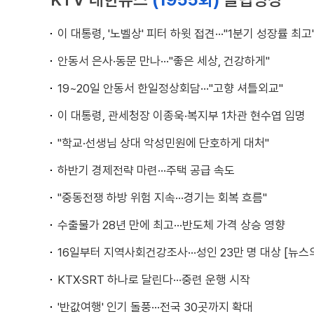
이 대통령, '노벨상' 피터 하윗 접견···"1분기 성장률 최고
안동서 은사·동문 만나···"좋은 세상, 건강하게"
19~20일 안동서 한일정상회담···"고향 셔틀외교"
이 대통령, 관세청장 이종욱·복지부 1차관 현수엽 임명
"학교·선생님 상대 악성민원에 단호하게 대처"
하반기 경제전략 마련···주택 공급 속도
"중동전쟁 하방 위험 지속···경기는 회복 흐름"
수출물가 28년 만에 최고···반도체 가격 상승 영향
16일부터 지역사회건강조사···성인 23만 명 대상 [뉴스의
KTX·SRT 하나로 달린다···중련 운행 시작
'반값여행' 인기 돌풍···전국 30곳까지 확대