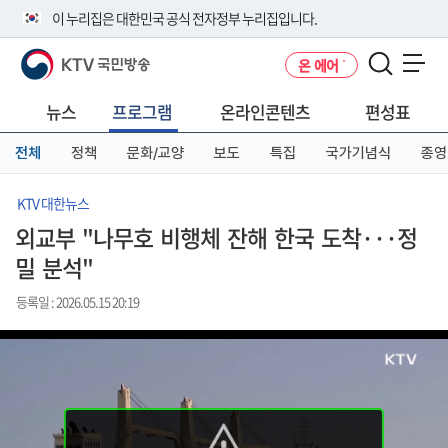
본
메
전
이 누리집은 대한민국 공식 전자정부 누리집입니다.
문
뉴
체
바
바
메
KTV 국민방송
온 에어
로
로
뉴
공식 누리집 주소 확인하기
메뉴 열기
가
가
바
go.kr 주소를 사용하는 누리집은 대한민국 정부기관이 관리하는 누리집입
기
기
로
뉴스
프로그램
온라인콘텐츠
편성표
니다.
가
이밖에 or.kr 또는 .kr등 다른 도메인 주소를 사용하고 있다면 아래 URL에
기
전체
정책
문화/교양
보도
특집
국가기념식
종영
서 도메인 주소를 확인해 보세요
운영중인 공식 누리집보기
KTV 대한뉴스
외교부 "나무호 비행체 잔해 한국 도착···정
밀 분석"
등록일 : 2026.05.15 20:19