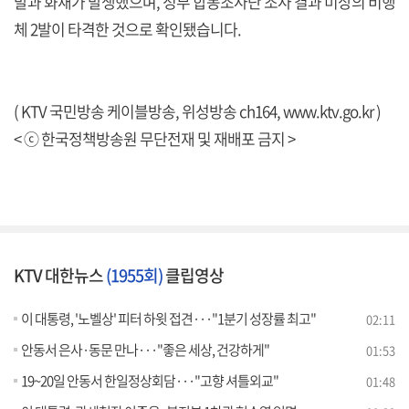
발과 화재가 발생했으며, 정부 합동조사단 조사 결과 미상의 비행
체 2발이 타격한 것으로 확인됐습니다.
( KTV 국민방송 케이블방송, 위성방송 ch164,
www.ktv.go.kr
)
< ⓒ 한국정책방송원 무단전재 및 재배포 금지 >
KTV 대한뉴스
(1955회)
클립영상
이 대통령, '노벨상' 피터 하윗 접견···"1분기 성장률 최고"
02:11
안동서 은사·동문 만나···"좋은 세상, 건강하게"
01:53
19~20일 안동서 한일정상회담···"고향 셔틀외교"
01:48