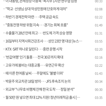
이 대통령, 관세청장 이종욱·복지부 1차관 현수엽 임명
00:33
"학교·선생님 상대 악성민원에 단호하게 대처"
02:08
하반기 경제전략 마련···주택 공급 속도
02:22
"중동전쟁 하방 위험 지속···경기는 회복 흐름"
01:49
수출물가 28년 만에 최고···반도체 가격 상승 영향
01:31
16일부터 지역사회건강조사···성인 23만 명 대상 [뉴스의 맥]
03:55
KTX·SRT 하나로 달린다···중련 운행 시작
02:20
'반값여행' 인기 돌풍···전국 30곳까지 확대
02:16
고유가에 붐비는 대중교통···유연근무 확산
02:22
때 이른 한여름 날씨···주말에도 '불볕 더위'
01:43
박윤주 외교차관 18일 방미···JFS 후속조치 논의
00:34
외교부 "나무호 비행체 잔해 한국 도착···정밀 분석"
00:30
월 50만 원 넣으면 최대 12% 지원! 청년미래적금 출시 [클릭K+]
03:35