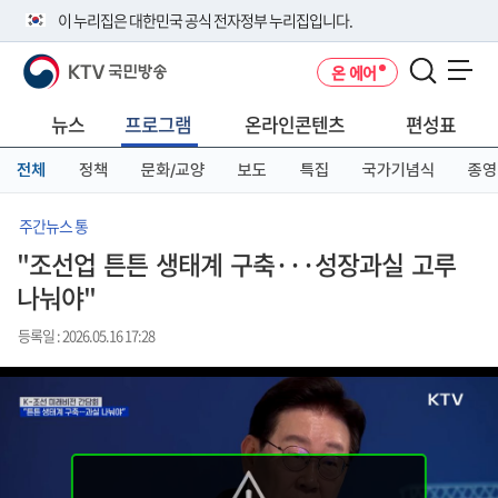
본
메
전
이 누리집은 대한민국 공식 전자정부 누리집입니다.
문
뉴
체
바
바
메
KTV 국민방송
온 에어
로
로
뉴
공식 누리집 주소 확인하기
메뉴 열기
가
가
바
go.kr 주소를 사용하는 누리집은 대한민국 정부기관이 관리하는 누리집입
기
기
로
뉴스
프로그램
온라인콘텐츠
편성표
니다.
가
이밖에 or.kr 또는 .kr등 다른 도메인 주소를 사용하고 있다면 아래 URL에
기
전체
정책
문화/교양
보도
특집
국가기념식
종영
서 도메인 주소를 확인해 보세요
운영중인 공식 누리집보기
주간뉴스 통
"조선업 튼튼 생태계 구축···성장과실 고루
나눠야"
등록일 : 2026.05.16 17:28