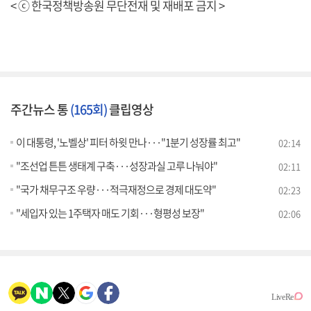
< ⓒ 한국정책방송원 무단전재 및 재배포 금지 >
주간뉴스 통
(165회)
클립영상
이 대통령, '노벨상' 피터 하윗 만나···"1분기 성장률 최고"
02:14
"조선업 튼튼 생태계 구축···성장과실 고루 나눠야"
02:11
"국가 채무구조 우량···적극재정으로 경제 대도약"
02:23
"세입자 있는 1주택자 매도 기회···형평성 보장"
02:06