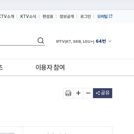
KTV소개
KTV소식
편성표
정보공개
로그인
모바일
164번
스카이라이프
검색
64번
채널안내 펼쳐
IPTV(KT, SKB, LGU+)
164번
스카이라이프
64번
IPTV(KT, SKB, LGU+)
츠
이용자 참여
164번
스카이라이프
공유