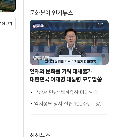
문화분야 인기뉴스
영상보기
인재와 문화를 키워 대체불가
대한민국 이재명 대통령 모두말씀
부산서 만난 '세계유산 미래'···'역대 최고·최다' 기록
임시정부 청사 설립 100주년···상하이서 만난 K-컬처! [세계 속 한국]
최신뉴스