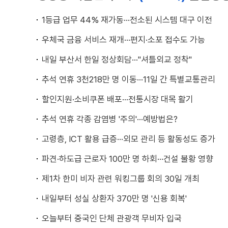
1등급 업무 44% 재가동···전소된 시스템 대구 이전
우체국 금융 서비스 재개···편지·소포 접수도 가능
내일 부산서 한일 정상회담···"셔틀외교 정착"
추석 연휴 3천218만 명 이동···11일 간 특별교통관리
할인지원·소비쿠폰 배포···전통시장 대목 활기
추석 연휴 각종 감염병 '주의'···예방법은?
고령층, ICT 활용 급증···외모 관리 등 활동성도 증가
파견·하도급 근로자 100만 명 하회···건설 불황 영향
제1차 한미 비자 관련 워킹그룹 회의 30일 개최
내일부터 성실 상환자 370만 명 '신용 회복'
오늘부터 중국인 단체 관광객 무비자 입국