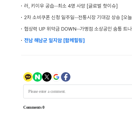
러, 키이우 공습···최소 4명 사망 [글로벌 핫이슈]
2차 소비쿠폰 신청 일주일···전통시장 기대감 상승 [오늘
협상력 UP 위약금 DOWN···가맹점 소상공인 숨통 트나
전남 해남군 일지암 [함께힐링]