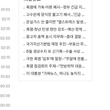
폭염에 가축·어류 폐사···정부 긴급 지원책 마련
01:53
고수온에 양식장 물고기 폐사...'긴급 방류' 지원
02:11
온실가스 안 줄이면 "열스트레스 발생일 29배 증가"
02:16
폭염·청년 민생 현안 강조···예산·정책 방향 제시
중고차 총액 표시 의무화···중대 결함 시 '계약 해제'
02:35
국가자산기본법 제정 추진···부동산·주식 등 통합 관리
02:01
6월 경상수지 또 신기록···수출 사상 첫 1천억 달러
02:15
극한 폭염 '입추'에 절정···"주말에 한풀 꺾인다"
폭염 점검회의 주재···"전방위적 대응체계 가동"
01:53
이 대통령 "가짜뉴스, 하나도 놓치지 말고 바로잡아야"
01:43
00:33
00:36
00:30