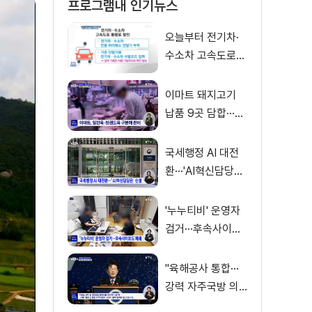
프로그램내 인기뉴스
오늘부터 전기차·
수소차 고속도로
통행료 50% 할인
이마트 돼지고기
납품 9곳 담합···과
징금 31억 원
국세행정 AI 대전
환···'AI혁신담당관'
신설
'누누티비' 운영자
검거···후속사이트
도 폐쇄
"육해공사 통합···
강력 자주국방 의
지로 무장"