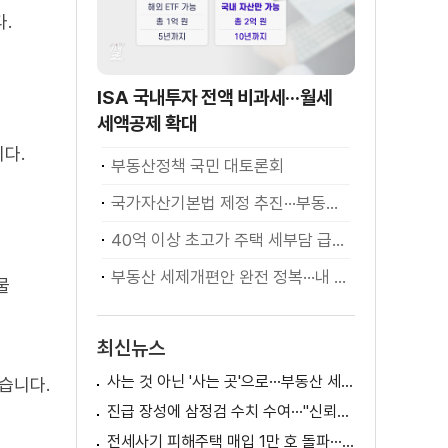
.
ISA 국내투자 전액 비과세···월세
세액공제 확대
다.
부동산정책 국민 대토론회
국가자산기본법 제정 추진···부동산·주식 등 통합 관리
40억 이상 초고가 주택 세부담 급증···실수요자 보호 강화
부동산 세제개편안 완전 정복···내 세금 어떻게 달라지나? [K-정책 사용법]
물
최신뉴스
사는 것 아닌 '사는 곳'으로···부동산 세제 판 바꾼다
습니다.
진급 장성에 삼정검 수치 수여···"신뢰회복 애써달라"
전세사기 피해주택 매입 1만 호 돌파···피해 지원 속도