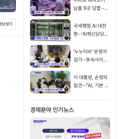
이마트 돼지고기
납품 9곳 담합···과
징금 31억 원
영상보기
국세행정 AI 대전
환···'AI혁신담당관'
신설
'누누티비' 운영자
검거···후속사이트
도 폐쇄
이 대통령, 손정의
접견···"AI, 기본 인
프라로 누려야"
경제분야 인기뉴스