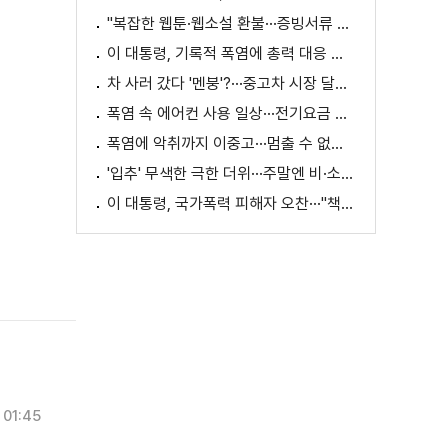
"복잡한 웹툰·웹소설 환불···증빙서류 요구까지"
이 대통령, 기록적 폭염에 총력 대응 지시 [외신에 비친 한국]
차 사러 갔다 '멘붕'?···중고차 시장 달라진다
폭염 속 에어컨 사용 일상···전기요금 줄이려면?
폭염에 악취까지 이중고···멈출 수 없는 필수노동
'입추' 무색한 극한 더위···주말엔 비·소나기
이 대통령, 국가폭력 피해자 오찬···"책임지고 치유"
01:45