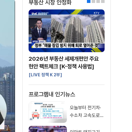
부동산 시장 안정화
0
1
2
3
2026년 부동산 세제개편안 주요
현안 팩트체크 [K-정책 사용법]
[LIVE 정책 K 2부]
프로그램내 인기뉴스
오늘부터 전기차·
수소차 고속도로
통행료 50% 할인