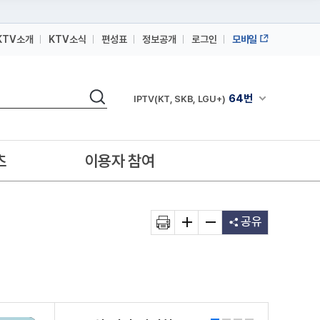
KTV소개
KTV소식
편성표
정보공개
로그인
모바일
164번
스카이라이프
검색
64번
채널안내 펼쳐
IPTV(KT, SKB, LGU+)
164번
스카이라이프
64번
IPTV(KT, SKB, LGU+)
츠
이용자 참여
164번
스카이라이프
공유