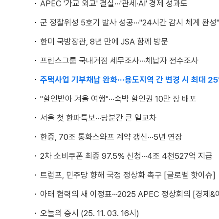
APEC '가교 외교' 결실···'관세·AI' 경제 성과도
군 정찰위성 5호기 발사 성공···"24시간 감시 체계 완성
한미 국방장관, 8년 만에 JSA 함께 방문
프린스그룹 국내거점 세무조사···체납자 전수조사
주택사업 기부채납 완화···용도지역 간 변경 시 최대 2
"할인받아 겨울 여행"···숙박 할인권 10만 장 배포
서울 첫 한파특보···당분간 큰 일교차
한중, 70조 통화스와프 계약 갱신···5년 연장
2차 소비쿠폰 최종 97.5% 신청···4조 4천527억 지급
트럼프, 민주당 향해 국정 정상화 촉구 [글로벌 핫이슈]
아태 협력의 새 이정표···2025 APEC 정상회의 [경제&
오늘의 증시 (25. 11. 03. 16시)