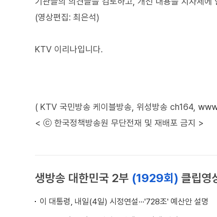
기관들의 의견들을 검토하고, 개선 내용을 지자체에
(영상편집: 최은석)
KTV 이리나입니다.
( KTV 국민방송 케이블방송, 위성방송 ch164,
www.
< ⓒ 한국정책방송원 무단전재 및 재배포 금지 >
생방송 대한민국 2부
(1929회)
클립영
이 대통령, 내일(4일) 시정연설···'728조' 예산안 설명