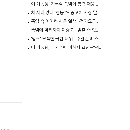
이 대통령, 기록적 폭염에 총력 대응 지시 [외신에 비친 한국]
차 사러 갔다 '멘붕'?···중고차 시장 달라진다
폭염 속 에어컨 사용 일상···전기요금 줄이려면?
폭염에 악취까지 이중고···멈출 수 없는 필수노동
'입추' 무색한 극한 더위···주말엔 비·소나기
이 대통령, 국가폭력 피해자 오찬···"책임지고 치유"