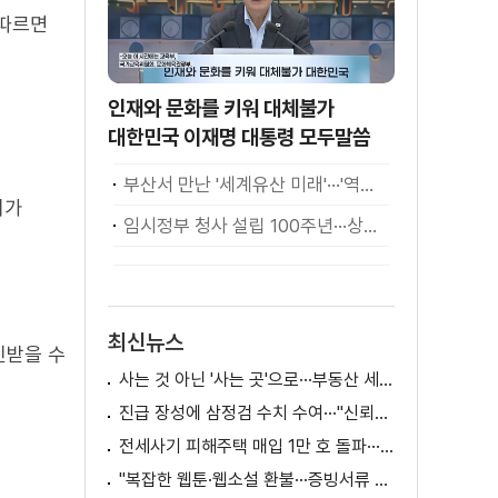
 따르면
인재와 문화를 키워 대체불가
대한민국 이재명 대통령 모두말씀
부산서 만난 '세계유산 미래'···'역대 최고·최다' 기록
리가
임시정부 청사 설립 100주년···상하이서 만난 K-컬처! [세계 속 한국]
최신뉴스
인받을 수
사는 것 아닌 '사는 곳'으로···부동산 세제 판 바꾼다
진급 장성에 삼정검 수치 수여···"신뢰회복 애써달라"
전세사기 피해주택 매입 1만 호 돌파···피해 지원 속도
"복잡한 웹툰·웹소설 환불···증빙서류 요구까지"