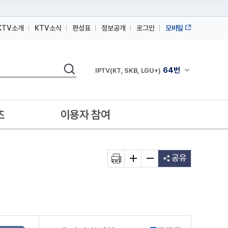
KTV소개
KTV소식
편성표
정보공개
로그인
모바일
164번
스카이라이프
검색
64번
채널안내 펼쳐
IPTV(KT, SKB, LGU+)
164번
스카이라이프
64번
IPTV(KT, SKB, LGU+)
츠
이용자 참여
164번
스카이라이프
공유