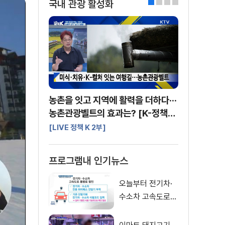
국내 관광 활성화
0
1
2
3
농촌을 잇고 지역에 활력을 더하다···
농촌관광벨트의 효과는? [K-정책
사용법]
[LIVE 정책 K 2부]
프로그램내 인기뉴스
오늘부터 전기차·
수소차 고속도로
통행료 50% 할인