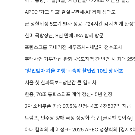
이 대통령, 내일(4일) 시정연설···'728조' 예산안 설명
APEC '가교 외교' 결실···'관세·AI' 경제 성과도
군 정찰위성 5호기 발사 성공···"24시간 감시 체계 완성
한미 국방장관, 8년 만에 JSA 함께 방문
프린스그룹 국내거점 세무조사···체납자 전수조사
주택사업 기부채납 완화···용도지역 간 변경 시 최대 25
"할인받아 겨울 여행"···숙박 할인권 10만 장 배포
서울 첫 한파특보···당분간 큰 일교차
한중, 70조 통화스와프 계약 갱신···5년 연장
2차 소비쿠폰 최종 97.5% 신청···4조 4천527억 지급
트럼프, 민주당 향해 국정 정상화 촉구 [글로벌 핫이슈]
아태 협력의 새 이정표···2025 APEC 정상회의 [경제&