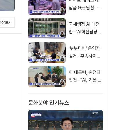
이마트 돼지고기
납품 9곳 담합···과
징금 31억 원
영상보기
국세행정 AI 대전
환···'AI혁신담당관'
신설
'누누티비' 운영자
검거···후속사이트
도 폐쇄
이 대통령, 손정의
접견···"AI, 기본 인
프라로 누려야"
문화분야 인기뉴스