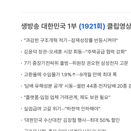
생방송 대한민국 1부
(1921회)
클립영
"과감한 구조개혁 적기···잠재성장률 반등시켜야"
김윤덕 장관-오세훈 시장 회동···"주택공급 협력 강화"
7기 중장기전략위 출범···위원장 권오현 삼성전자 고문
고환율에 수입물가 1.9%↑···9개월 만에 최대 폭
'담배 유해성분 공개' 시동···궐련 44종·전자담배 20종 
"플랫폼·입점 업체 거래관계, 제도 보완 필요"
실업급여 고갈 위기···"하한액 인하해야"
'대한민국 수산대전' 김장철 행사···최대 50% 할인