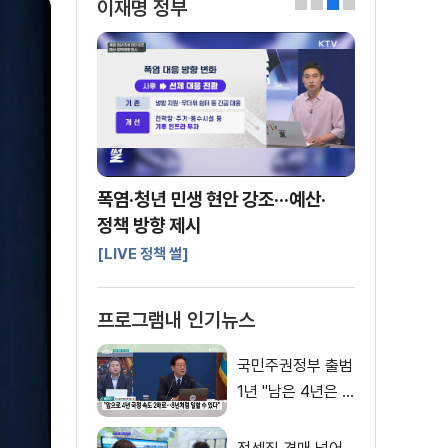
이재명 정부
0
1
2
3
폭염·청년 민생 현안 강조···예산·
정책 방향 제시
[LIVE 정책 썰]
프로그램내 인기뉴스
국민주권정부 출범
1년 "남은 4년은 8
년처럼"