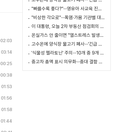
"빠를수록 좋다?"···영유아 사교육 진실과 해법은?
"비상한 각오로"···폭염·가뭄 기관별 대책은?
이 대통령, 오늘 2차 부동산 점검회의 주재
온실가스 안 줄이면 "열스트레스 발생일 29배 증가"
02:03
고수온에 양식장 물고기 폐사···'긴급 방류' 지원
03:14
'식물성 멜라토닌' 주의···10개 중 9개 처방 용량 초과
중고차 총액 표시 의무화···중대 결함 시 '계약 해제'
00:25
00:38
01:53
01:56
01:58
01:44