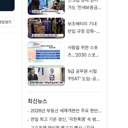
전셋집 경매 넘어
가도 '전세보증금'
먼저 돌려받는다
영상보기
보조배터리 기내
반입 규정 강화··
·'수량·보관 제한'
사람을 위한 스포
츠…'2030 스포츠
비전' 공개
9급 공무원 시험
'PSAT' 도입··공정
채용 위한 변화는?
최신뉴스
2026년 부동산 세제개편안 주요 현안 팩트체크 [K-정책 사용법]
연일 최고 기온 갱신, '극한폭염' 속 범정부 피해 예방 대책은? [정.주.행]
고수온에 양식장 물고기 폐사···'긴급 방류' 지원