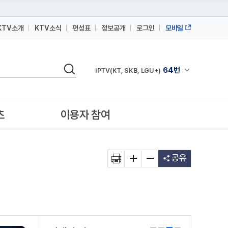
KTV소개
KTV소식
편성표
정보공개
로그인
모바일
164번
스카이라이프
검색
64번
채널안내 펼쳐
IPTV(KT, SKB, LGU+)
164번
스카이라이프
64번
IPTV(KT, SKB, LGU+)
츠
이용자 참여
164번
스카이라이프
공유