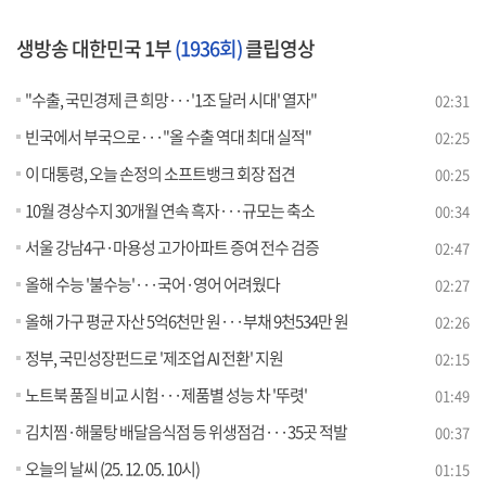
생방송 대한민국 1부
(1936회)
클립영상
"수출, 국민경제 큰 희망···'1조 달러 시대' 열자"
02:31
빈국에서 부국으로···"올 수출 역대 최대 실적"
02:25
이 대통령, 오늘 손정의 소프트뱅크 회장 접견
00:25
10월 경상수지 30개월 연속 흑자···규모는 축소
00:34
서울 강남4구·마용성 고가아파트 증여 전수 검증
02:47
올해 수능 '불수능'···국어·영어 어려웠다
02:27
올해 가구 평균 자산 5억6천만 원···부채 9천534만 원
02:26
정부, 국민성장펀드로 '제조업 AI 전환' 지원
02:15
노트북 품질 비교 시험···제품별 성능 차 '뚜렷'
01:49
김치찜·해물탕 배달음식점 등 위생점검···35곳 적발
00:37
오늘의 날씨 (25. 12. 05. 10시)
01:15