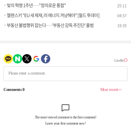
빛의 혁명 1주년···"정의로운 통합"
25:11
젤렌스키 "EU 새 제재, 러 에너지 겨냥해야" [월드 투데이]
04:57
부동산 불법행위 잡는다···'부동산 감독 추진단' 출범
19:35