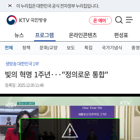
본
메
전
이 누리집은 대한민국 공식 전자정부 누리집입니다.
문
뉴
체
바
바
메
KTV 국민방송
온 에어
로
로
뉴
공식 누리집 주소 확인하기
메뉴 열기
가
가
바
go.kr 주소를 사용하는 누리집은 대한민국 정부기관이 관리하는 누리집입
기
기
로
뉴스
프로그램
온라인콘텐츠
편성표
니다.
가
이밖에 or.kr 또는 .kr등 다른 도메인 주소를 사용하고 있다면 아래 URL에
기
전체
정책
문화/교양
보도
특집
국가기념식
종영
서 도메인 주소를 확인해 보세요
운영중인 공식 누리집보기
생방송 대한민국 1부
빛의 혁명 1주년···"정의로운 통합"
등록일 : 2025.12.05 11:48