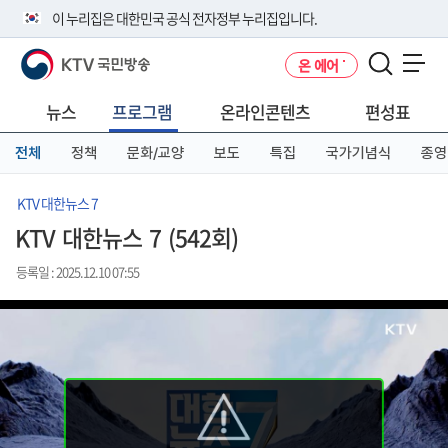
본
메
전
이 누리집은 대한민국 공식 전자정부 누리집입니다.
문
뉴
체
바
바
메
KTV 국민방송
온 에어
로
로
뉴
공식 누리집 주소 확인하기
메뉴 열기
가
가
바
go.kr 주소를 사용하는 누리집은 대한민국 정부기관이 관리하는 누리집입
기
기
로
뉴스
프로그램
온라인콘텐츠
편성표
니다.
가
이밖에 or.kr 또는 .kr등 다른 도메인 주소를 사용하고 있다면 아래 URL에
기
전체
정책
문화/교양
보도
특집
국가기념식
종영
서 도메인 주소를 확인해 보세요
운영중인 공식 누리집보기
KTV 대한뉴스 7
KTV 대한뉴스 7 (542회)
등록일 : 2025.12.10 07:55