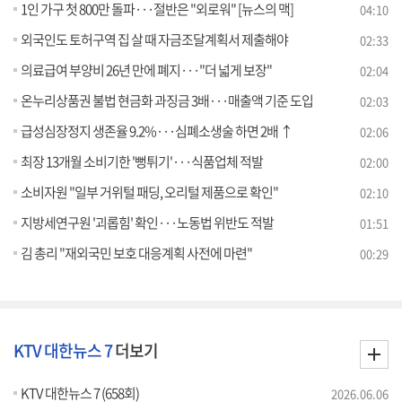
1인 가구 첫 800만 돌파···절반은 "외로워" [뉴스의 맥]
04:10
외국인도 토허구역 집 살 때 자금조달계획서 제출해야
02:33
의료급여 부양비 26년 만에 폐지···"더 넓게 보장"
02:04
온누리상품권 불법 현금화 과징금 3배···매출액 기준 도입
02:03
급성심장정지 생존율 9.2%···심폐소생술 하면 2배 ↑
02:06
최장 13개월 소비기한 '뻥튀기'···식품업체 적발
02:00
소비자원 "일부 거위털 패딩, 오리털 제품으로 확인"
02:10
지방세연구원 '괴롭힘' 확인···노동법 위반도 적발
01:51
김 총리 "재외국민 보호 대응계획 사전에 마련"
00:29
KTV 대한뉴스 7
더보기
KTV 대한뉴스 7 (658회)
2026.06.06