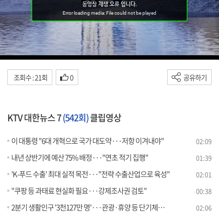
조회수 : 21회
0
공유하기
KTV 대한뉴스 7
(542회)
클립영상
이 대통령 "6대 개혁으로 국가 대도약···저항 이겨내야"
02:09
내년 상반기에 예산 75% 배정···"연초 적기 집행"
01:39
'K-푸드 수출' 최대 실적 목전···"전략 수출산업으로 육성"
02:01
"쿠팡 등 과태료 현실화 필요···강제조사권 검토"
00:38
2분기 생활인구 '3천127만 명'···관광·휴양 등 단기체류 증가
02:06