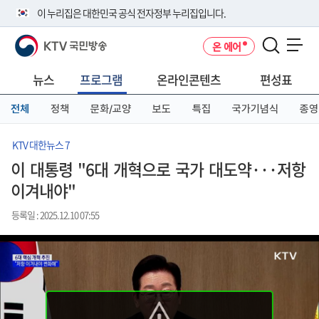
본
메
전
이 누리집은 대한민국 공식 전자정부 누리집입니다.
문
뉴
체
바
바
메
KTV 국민방송
온 에어
로
로
뉴
공식 누리집 주소 확인하기
메뉴 열기
가
가
바
go.kr 주소를 사용하는 누리집은 대한민국 정부기관이 관리하는 누리집입
기
기
로
뉴스
프로그램
온라인콘텐츠
편성표
니다.
가
이밖에 or.kr 또는 .kr등 다른 도메인 주소를 사용하고 있다면 아래 URL에
기
전체
정책
문화/교양
보도
특집
국가기념식
종영
서 도메인 주소를 확인해 보세요
운영중인 공식 누리집보기
KTV 대한뉴스 7
이 대통령 "6대 개혁으로 국가 대도약···저항
이겨내야"
등록일 : 2025.12.10 07:55