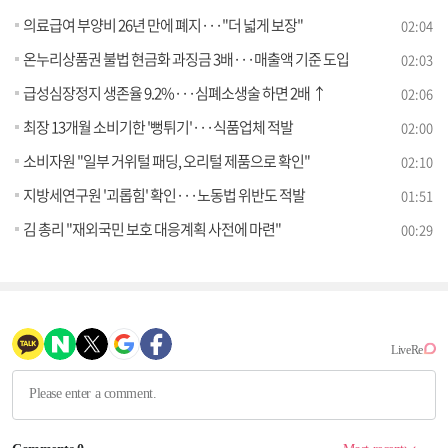
의료급여 부양비 26년 만에 폐지···"더 넓게 보장"
02:04
온누리상품권 불법 현금화 과징금 3배···매출액 기준 도입
02:03
급성심장정지 생존율 9.2%···심폐소생술 하면 2배 ↑
02:06
최장 13개월 소비기한 '뻥튀기'···식품업체 적발
02:00
소비자원 "일부 거위털 패딩, 오리털 제품으로 확인"
02:10
지방세연구원 '괴롭힘' 확인···노동법 위반도 적발
01:51
김 총리 "재외국민 보호 대응계획 사전에 마련"
00:29