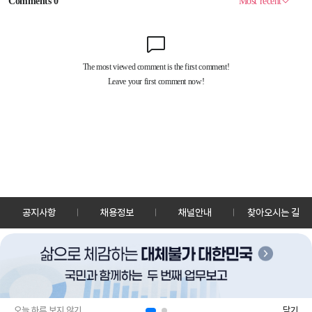
공지사항
채용정보
채널안내
찾아오시는 길
30128 세종특별자치시 정부2청사로 13 한국정책방송원 KTV
TEL: 044-204-8000
Copyrightⓒ KTV 국민방송 All Rights Reserved.
PC버전
앱 다운로드
오늘 하루 보지 않기
닫기