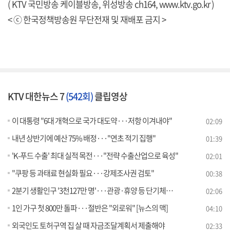
( KTV 국민방송 케이블방송, 위성방송 ch164,
www.ktv.go.kr
)
< ⓒ 한국정책방송원 무단전재 및 재배포 금지 >
KTV 대한뉴스 7
(542회)
클립영상
이 대통령 "6대 개혁으로 국가 대도약···저항 이겨내야"
02:09
내년 상반기에 예산 75% 배정···"연초 적기 집행"
01:39
'K-푸드 수출' 최대 실적 목전···"전략 수출산업으로 육성"
02:01
"쿠팡 등 과태료 현실화 필요···강제조사권 검토"
00:38
2분기 생활인구 '3천127만 명'···관광·휴양 등 단기체류 증가
02:06
1인 가구 첫 800만 돌파···절반은 "외로워" [뉴스의 맥]
04:10
외국인도 토허구역 집 살 때 자금조달계획서 제출해야
02:33