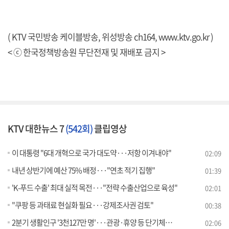
( KTV 국민방송 케이블방송, 위성방송 ch164,
www.ktv.go.kr
)
< ⓒ 한국정책방송원 무단전재 및 재배포 금지 >
KTV 대한뉴스 7
(542회)
클립영상
이 대통령 "6대 개혁으로 국가 대도약···저항 이겨내야"
02:09
내년 상반기에 예산 75% 배정···"연초 적기 집행"
01:39
'K-푸드 수출' 최대 실적 목전···"전략 수출산업으로 육성"
02:01
"쿠팡 등 과태료 현실화 필요···강제조사권 검토"
00:38
2분기 생활인구 '3천127만 명'···관광·휴양 등 단기체류 증가
02:06