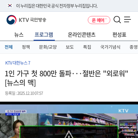
본
메
전
이 누리집은 대한민국 공식 전자정부 누리집입니다.
문
뉴
체
바
바
메
KTV 국민방송
온 에어
로
로
뉴
공식 누리집 주소 확인하기
메뉴 열기
가
가
바
go.kr 주소를 사용하는 누리집은 대한민국 정부기관이 관리하는 누리집입
기
기
로
뉴스
프로그램
온라인콘텐츠
편성표
니다.
가
이밖에 or.kr 또는 .kr등 다른 도메인 주소를 사용하고 있다면 아래 URL에
기
전체
정책
문화/교양
보도
특집
국가기념식
종영
서 도메인 주소를 확인해 보세요
운영중인 공식 누리집보기
KTV 대한뉴스 7
1인 가구 첫 800만 돌파···절반은 "외로워"
[뉴스의 맥]
등록일 : 2025.12.10 07:57