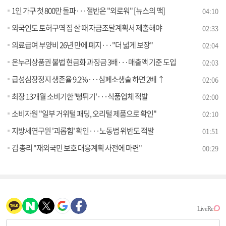
1인 가구 첫 800만 돌파···절반은 "외로워" [뉴스의 맥]
04:10
외국인도 토허구역 집 살 때 자금조달계획서 제출해야
02:33
의료급여 부양비 26년 만에 폐지···"더 넓게 보장"
02:04
온누리상품권 불법 현금화 과징금 3배···매출액 기준 도입
02:03
급성심장정지 생존율 9.2%···심폐소생술 하면 2배 ↑
02:06
최장 13개월 소비기한 '뻥튀기'···식품업체 적발
02:00
소비자원 "일부 거위털 패딩, 오리털 제품으로 확인"
02:10
지방세연구원 '괴롭힘' 확인···노동법 위반도 적발
01:51
김 총리 "재외국민 보호 대응계획 사전에 마련"
00:29