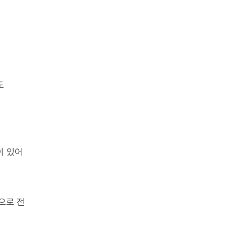
도
이 있어
촉으로 전