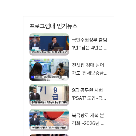
프로그램내 인기뉴스
국민주권정부 출범
1년 "남은 4년은 8
년처럼"
전셋집 경매 넘어
가도 '전세보증금'
먼저 돌려받는다
9급 공무원 시험
'PSAT' 도입··공정
채용 위한 변화는?
북극항로 개척 본
격화···2026년 해
양수산부 업무계획