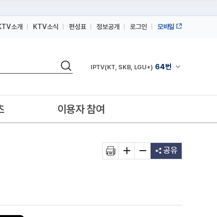
KTV소개
KTV소식
편성표
정보공개
로그인
모바일
164번
스카이라이프
검색
64번
채널안내 펼쳐
IPTV(KT, SKB, LGU+)
164번
스카이라이프
64번
IPTV(KT, SKB, LGU+)
츠
이용자 참여
164번
스카이라이프
공유