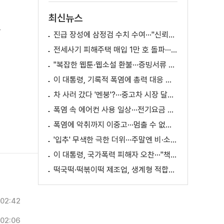
최신뉴스
고
진급 장성에 삼정검 수치 수여···"신뢰회복 애써달라"
전세사기 피해주택 매입 1만 호 돌파···피해 지원 속도
"복잡한 웹툰·웹소설 환불···증빙서류 요구까지"
이 대통령, 기록적 폭염에 총력 대응 지시 [외신에 비친 한국]
차 사러 갔다 '멘붕'?···중고차 시장 달라진다
폭염 속 에어컨 사용 일상···전기요금 줄이려면?
폭염에 악취까지 이중고···멈출 수 없는 필수노동
'입추' 무색한 극한 더위···주말엔 비·소나기
이 대통령, 국가폭력 피해자 오찬···"책임지고 치유"
떡국떡·떡볶이떡 제조업, 생계형 적합업종 재지정
02:42
02:06