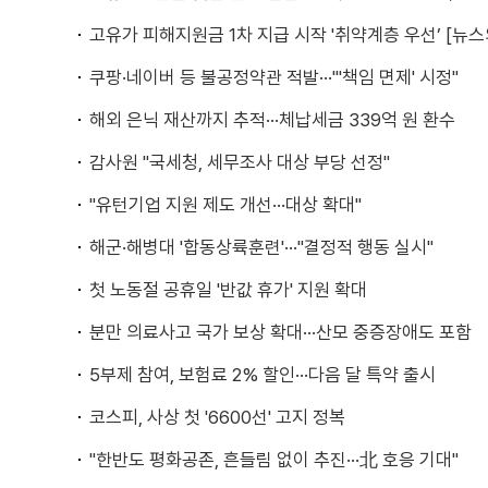
고유가 피해지원금 1차 지급 시작 '취약계층 우선’ [뉴스
쿠팡·네이버 등 불공정약관 적발···"'책임 면제' 시정"
해외 은닉 재산까지 추적···체납세금 339억 원 환수
감사원 "국세청, 세무조사 대상 부당 선정"
"유턴기업 지원 제도 개선···대상 확대"
해군·해병대 '합동상륙훈련'···"결정적 행동 실시"
첫 노동절 공휴일 '반값 휴가' 지원 확대
분만 의료사고 국가 보상 확대···산모 중증장애도 포함
5부제 참여, 보험료 2% 할인···다음 달 특약 출시
코스피, 사상 첫 '6600선' 고지 정복
"한반도 평화공존, 흔들림 없이 추진···北 호응 기대"