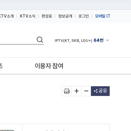
KTV소개
KTV소식
편성표
정보공개
로그인
모바일
164번
스카이라이프
검색
64번
채널안내 펼쳐
IPTV(KT, SKB, LGU+)
164번
스카이라이프
64번
IPTV(KT, SKB, LGU+)
츠
이용자 참여
164번
스카이라이프
공유