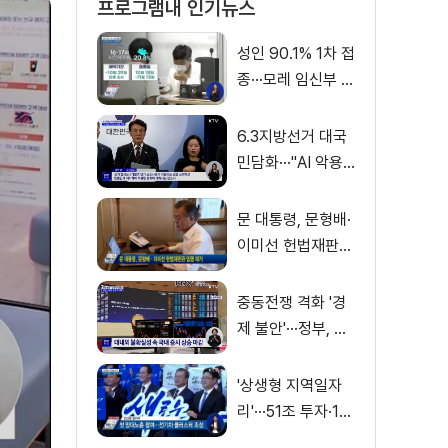
프로그램내 인기뉴스
성인 90.1% 1차 접
종···모레 임신부 사
전예약
6.3지방선거 대국
민담화···"AI 악용
가짜뉴스 처벌"
문 대통령, 문형배·
이미선 헌법재판관
임명 재가
중동전쟁 격화 '경
제 불안'···정부, 금
융·수출입 영향 최
소화
'상생형 지역일자
리'···51조 투자·13
만 명 고용