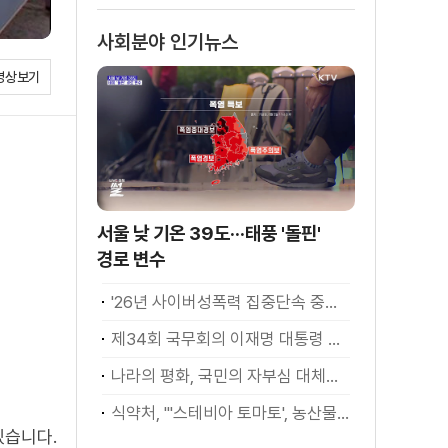
사회분야 인기뉴스
영상보기
서울 낮 기온 39도···태풍 '돌핀'
경로 변수
'26년 사이버성폭력 집중단속 중간성과 발표···향후 추진계획은?
제34회 국무회의 이재명 대통령 모두발언
나라의 평화, 국민의 자부심 대체불가 대한민국 이재명 대통령 모두말씀
식약처, "'스테비아 토마토', 농산물 아닌 가공식품"
있습니다.