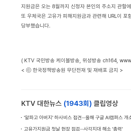
지원금은 오는 8월까지 신청자 본인의 주소지 관할에
또 우체국은 고유가 피해지원금과 관련해 URL이 포
당부했습니다.
( KTV 국민방송 케이블방송, 위성방송 ch164,
www.
< ⓒ 한국정책방송원 무단전재 및 재배포 금지 >
KTV 대한뉴스
(1943회)
클립영상
'알파고 아버지' 하사비스 접견···올해 구글 AI캠퍼스 개
고유가지원금 첫날 현장 점검···사각지대 해소 '총력'