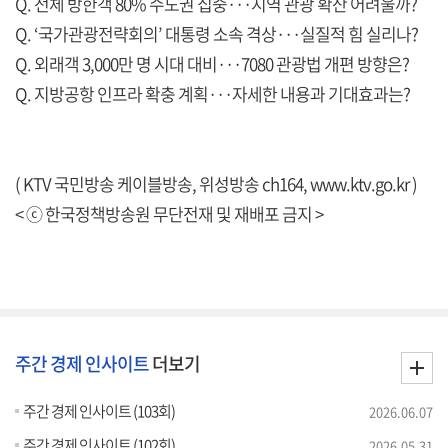
Q. 전체 방한객 80% 수도권 집중···지역 관광 확산 어려울까?
Q. ‘국가관광전략회의’ 대통령 소속 격상···실질적 힘 실리나?
Q. 외래객 3,000만 명 시대 대비···7080 관광법 개편 방향은?
Q. 지방공항 인프라 확충 계획···자세한 내용과 기대효과는?
( KTV 국민방송 케이블방송, 위성방송 ch164,
www.ktv.go.kr
)
< ⓒ 한국정책방송원 무단전재 및 재배포 금지 >
주간 경제 인사이트
더보기
주간 경제 인사이트 (103회)
2026.06.07
주간 경제 인사이트 (102회)
2026.05.31