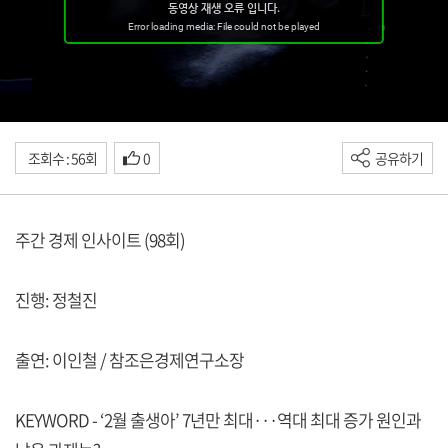
조회수 : 56회
0
공유하기
주간 경제 인사이트 (98회)
진행: 정철진
출연: 이인철 / 참조은경제연구소장
KEYWORD - ‘2월 출생아’ 7년만 최대···역대 최대 증가 원인과