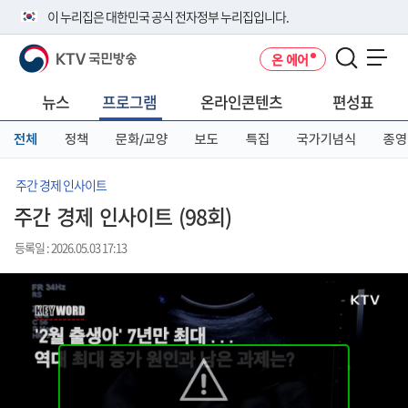
본
메
전
이 누리집은 대한민국 공식 전자정부 누리집입니다.
문
뉴
체
바
바
메
KTV 국민방송
온 에어
로
로
뉴
공식 누리집 주소 확인하기
메뉴 열기
가
가
바
go.kr 주소를 사용하는 누리집은 대한민국 정부기관이 관리하는 누리집입
기
기
로
뉴스
프로그램
온라인콘텐츠
편성표
니다.
가
이밖에 or.kr 또는 .kr등 다른 도메인 주소를 사용하고 있다면 아래 URL에
기
전체
정책
문화/교양
보도
특집
국가기념식
종영
서 도메인 주소를 확인해 보세요
운영중인 공식 누리집보기
주간 경제 인사이트
주간 경제 인사이트 (98회)
등록일 : 2026.05.03 17:13