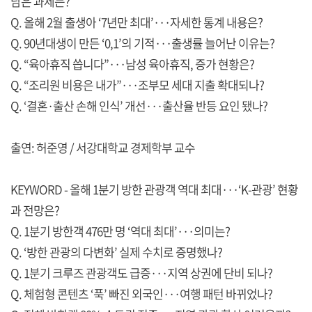
남은 과제는?
Q. 올해 2월 출생아 ‘7년만 최대’···자세한 통계 내용은?
Q. 90년대생이 만든 ‘0,1’의 기적···출생률 늘어난 이유는?
Q. “육아휴직 씁니다”···남성 육아휴직, 증가 현황은?
Q. “조리원 비용은 내가”···조부모 세대 지출 확대되나?
Q. ‘결혼·출산 손해 인식’ 개선···출산율 반등 요인 됐나?
출연: 허준영 / 서강대학교 경제학부 교수
KEYWORD - 올해 1분기 방한 관광객 역대 최대···‘K-관광’ 현황
과 전망은?
Q. 1분기 방한객 476만 명 ‘역대 최대’···의미는?
Q. ‘방한 관광의 다변화’ 실제 수치로 증명했나?
Q. 1분기 크루즈 관광객도 급증···지역 상권에 단비 되나?
Q. 체험형 콘텐츠 ‘푹’ 빠진 외국인···여행 패턴 바뀌었나?