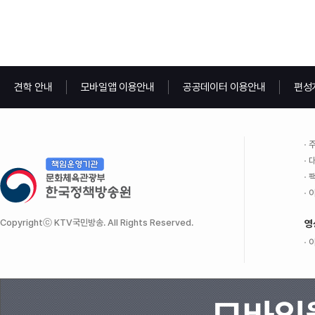
견학 안내
모바일앱 이용안내
공공데이터 이용안내
편성
주
대
팩
이
Copyrightⓒ KTV국민방송. All Rights Reserved.
영
이