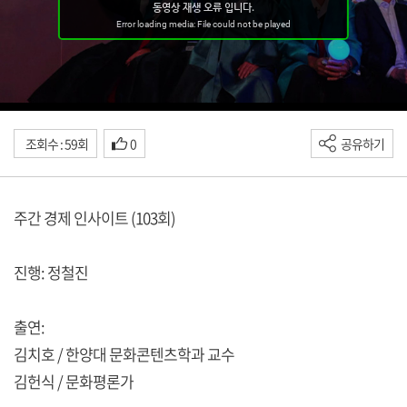
조회수 : 59회
0
공유하기
주간 경제 인사이트 (103회)
진행: 정철진
출연:
김치호 / 한양대 문화콘텐츠학과 교수
김헌식 / 문화평론가