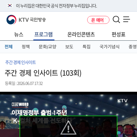
본
메
전
이 누리집은 대한민국 공식 전자정부 누리집입니다.
문
뉴
체
바
바
메
KTV 국민방송
온 에어
로
로
뉴
공식 누리집 주소 확인하기
메뉴 열기
가
가
바
go.kr 주소를 사용하는 누리집은 대한민국 정부기관이 관리하는 누리집입
기
기
로
뉴스
프로그램
온라인콘텐츠
편성표
니다.
가
이밖에 or.kr 또는 .kr등 다른 도메인 주소를 사용하고 있다면 아래 URL에
기
전체
정책
문화/교양
보도
특집
국가기념식
종영
서 도메인 주소를 확인해 보세요
운영중인 공식 누리집보기
주간 경제 인사이트
주간 경제 인사이트 (103회)
등록일 : 2026.06.07 17:32