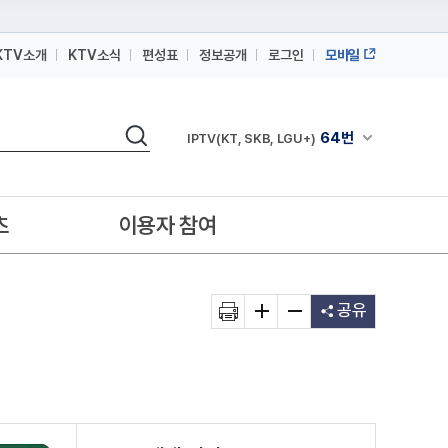
KTV소개
KTV소식
편성표
정보공개
로그인
모바일
164번
스카이라이프
검색
64번
채널안내 펼쳐
IPTV(KT, SKB, LGU+)
164번
스카이라이프
64번
IPTV(KT, SKB, LGU+)
츠
이용자 참여
164번
스카이라이프
공유