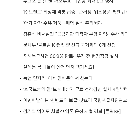
투표소 못 갈 땐 '거소투표'···1인당 최대 9표 행사
'K-브랜드' 위상에 짝퉁 급증···관세청, 위조상품 특별 
'아기 자가 수유 제품'···폐렴·질식 주의해야
강훈식 비서실장 "공공기관 퇴직자 부당 이익···수사 의
문체부 '글로벌 K-컨벤션' 신규 국제회의 8개 선정
재해복구사업 66.9% 완료···우기 전 현장점검 실시
설레는 봄 나들이 안전 먼저 챙기세요!
농업 일자리, 이제 알바몬에서 찾는다
'호국보훈의 달' 보훈대상자 무료 건강검진 실시 4일부
어린이날에는 '한반도의 보물' 찾으러 국립생물자원관
감기약 먹어도 처벌? ! 약물 운전 처벌 강화 [클릭K+]