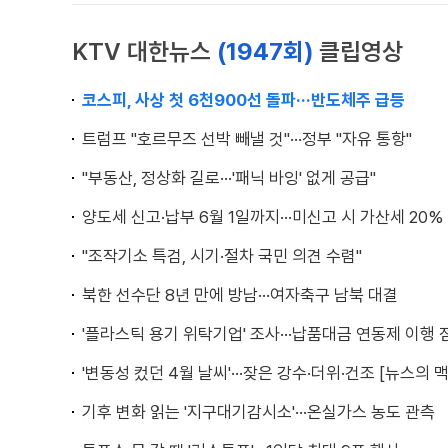
KTV 대한뉴스
(1947회)
클립영상
코스피, 사상 첫 6천900선 돌파···반도체주 급등
트럼프 "호르무즈 선박 빼낼 것"···정부 "자유 통항"
"부동산, 정상화 길로···'패닉 바잉' 없게 공급"
양도세 신고·납부 6월 1일까지···미신고 시 가산세 20%
"조작기소 특검, 시기·절차 국민 의견 수렴"
북한 선수단 8년 만에 방남···여자축구 남북 대결
'플라스틱 용기 위탁기업' 조사···납품대금 연동제 이행 
'변동성 컸던 4월 날씨'···잦은 강수·더위·건조 [뉴스의 맥
기후 변화 읽는 '지구대기감시소'···온실가스 농도 관측