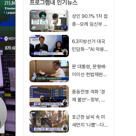
프로그램내 인기뉴스
성인 90.1% 1차 접
종···모레 임신부 사
전예약
6.3지방선거 대국
민담화···"AI 악용
가짜뉴스 처벌"
문 대통령, 문형배·
이미선 헌법재판관
임명 재가
중동전쟁 격화 '경
제 불안'···정부, 금
융·수출입 영향 최
소화
포근한 날씨 속 미
세먼지 '나쁨'···다
음 주 전국 비