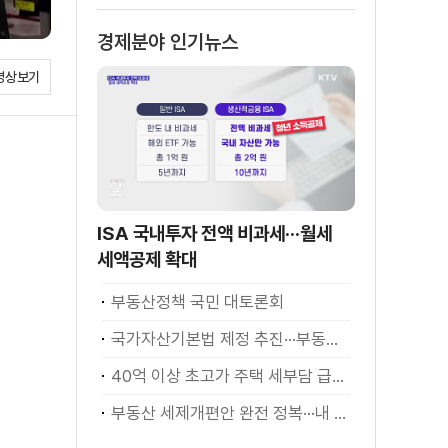
경제분야 인기뉴스
영상보기
ISA 국내투자 전액 비과세···월세
세액공제 확대
부동산정책 국민 대토론회
국가자산기본법 제정 추진···부동산·주식 등 통합 관리
40억 이상 초고가 주택 세부담 급증···실수요자 보호 강화
부동산 세제개편안 완전 정복···내 세금 어떻게 달라지나? [K-정책 사용법]