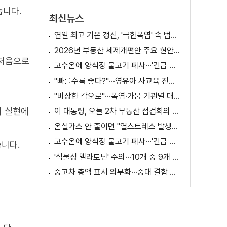
습니다.
최신뉴스
연일 최고 기온 갱신, '극한폭염' 속 범정부 피해 예방 대책은? [정.주.행]
2026년 부동산 세제개편안 주요 현안 팩트체크 [K-정책 사용법]
 처음으로
고수온에 양식장 물고기 폐사···'긴급 방류' 지원
"빠를수록 좋다?"···영유아 사교육 진실과 해법은?
"비상한 각오로"···폭염·가뭄 기관별 대책은?
익 실현에
이 대통령, 오늘 2차 부동산 점검회의 주재
온실가스 안 줄이면 "열스트레스 발생일 29배 증가"
고수온에 양식장 물고기 폐사···'긴급 방류' 지원
니다.
'식물성 멜라토닌' 주의···10개 중 9개 처방 용량 초과
중고차 총액 표시 의무화···중대 결함 시 '계약 해제'