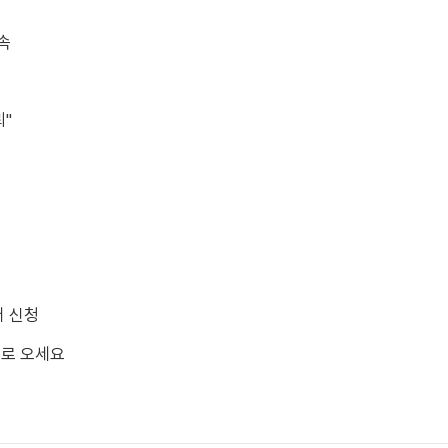
단속
뢰"
터 신청
으로 오세요