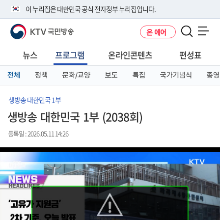
본
메
전
이 누리집은 대한민국 공식 전자정부 누리집입니다.
문
뉴
체
바
바
메
KTV 국민방송
온 에어
로
로
뉴
공식 누리집 주소 확인하기
메뉴 열기
가
가
바
go.kr 주소를 사용하는 누리집은 대한민국 정부기관이 관리하는 누리집입
기
기
로
뉴스
프로그램
온라인콘텐츠
편성표
니다.
가
이밖에 or.kr 또는 .kr등 다른 도메인 주소를 사용하고 있다면 아래 URL에
기
전체
정책
문화/교양
보도
특집
국가기념식
종영
서 도메인 주소를 확인해 보세요
운영중인 공식 누리집보기
생방송 대한민국 1부
생방송 대한민국 1부 (2038회)
등록일 : 2026.05.11 14:26