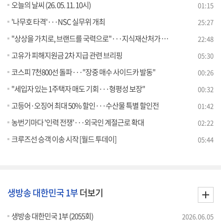
오늘의 날씨 (26. 05. 11. 10시)
01:15
'나무호 타격'···NSC 실무위 개최
25:27
"상상을 가치로, 브랜드를 국력으로"···지식재산처가 앞장선다
22:48
고유가 피해지원금 2차 지급 관련 브리핑
05:30
코스피 7천800선 돌파···"장중 매수 사이드카 발동"
00:26
"세입자 있는 1주택자 매도 기회···형평성 보장"
00:32
고등어·오징어 최대 50% 할인···수산물 특별 할인전
01:42
농번기마다 '인력 전쟁'···외국인 계절근로 확대
02:22
크루즈선 승객 이송 시작 [월드 투데이]
05:44
생방송 대한민국 1부
더보기
생방송 대한민국 1부 (2055회)
2026.06.05