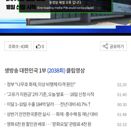
조회수 : 43회
0
공유하기
생방송 대한민국 1부
(2038회)
클립영상
정부 "나무호 화재, 미상 비행체 타격 원인"
02:20
'고유가 지원금' 2차 기준, 오늘 발표···18일 신청 시작
01:40
이달 1~10일 수출 184억 달러···전년 대비 43.7%↑
00:30
상반기 안전한국훈련 실시···화재·풍수해 등 재난 대비
01:48
영화 6천 원 할인권 배포···'문화요일' 관람료 4천 원
02:10