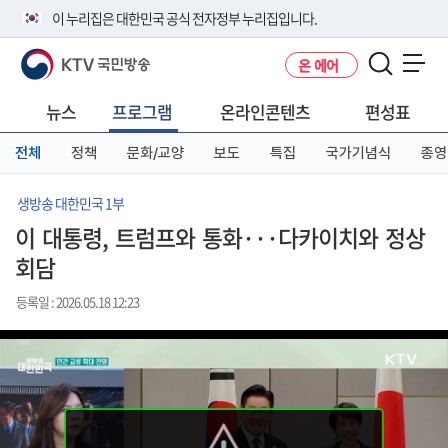
본
메
전
이 누리집은 대한민국 공식 전자정부 누리집입니다.
문
뉴
체
바
바
메
KTV 국민방송
온 에어
로
로
뉴
공식 누리집 주소 확인하기
메뉴 열기
가
가
바
go.kr 주소를 사용하는 누리집은 대한민국 정부기관이 관리하는 누리집입
기
기
로
뉴스
프로그램
온라인콘텐츠
편성표
니다.
가
이밖에 or.kr 또는 .kr등 다른 도메인 주소를 사용하고 있다면 아래 URL에
기
전체
정책
문화/교양
보도
특집
국가기념식
종영
서 도메인 주소를 확인해 보세요
운영중인 공식 누리집보기
생방송 대한민국 1부
이 대통령, 트럼프와 통화···다카이치와 정상
회담
등록일 : 2026.05.18 12:23