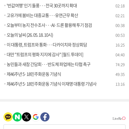
'반값여행' 인기 돌풍···전국 30곳까지 확대
02:18
고유가에 붐비는 대중교통···유연근무 확산
02:21
오늘부터 농지 전수조사···AI·드론 활용해 투기 점검
00:38
오늘의 날씨 (26. 05. 18. 10시)
00:53
이 대통령, 트럼프와 통화···다카이치와 정상회담
16:25
대만 "트럼프의 평화 지지에 감사" [월드 투데이]
04:40
농민들과 새참 간담회···반도체 파업에는 타협 촉구
74:29
제46주년 5·18민주화운동 기념식
49:35
제46주년 5·18민주화운동 기념식 이재명 대통령 기념사
13:16