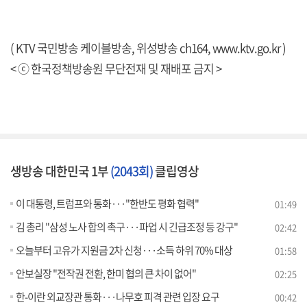
( KTV 국민방송 케이블방송, 위성방송 ch164,
www.ktv.go.kr
)
< ⓒ 한국정책방송원 무단전재 및 재배포 금지 >
생방송 대한민국 1부
(2043회)
클립영상
이 대통령, 트럼프와 통화···"한반도 평화 협력"
01:49
김 총리 "삼성 노사 합의 촉구···파업 시 긴급조정 등 강구"
02:42
오늘부터 고유가 지원금 2차 신청···소득 하위 70% 대상
01:58
안보실장 "전작권 전환, 한미 협의 큰 차이 없어"
02:25
한-이란 외교장관 통화···나무호 피격 관련 입장 요구
00:42