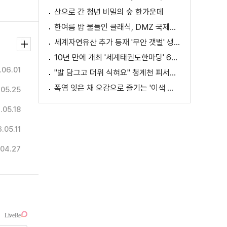
산으로 간 청년 비밀의 숲 한가운데
한여름 밤 물들인 클래식, DMZ 국제음악제 성황
세계자연유산 추가 등재 '무안 갯벌' 생태 체험
10년 만에 개최 '세계태권도한마당' 61개국 참가
.06.01
"발 담그고 더위 식혀요" 청계천 피서지로 인기
폭염 잊은 채 오감으로 즐기는 '이색 독서' 인기
.05.25
.05.18
.05.11
04.27