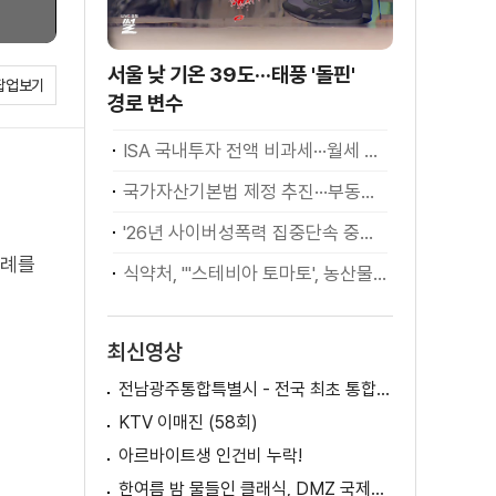
서울 낮 기온 39도···태풍 '돌핀'
팝업보기
경로 변수
ISA 국내투자 전액 비과세···월세 세액공제 확대
국가자산기본법 제정 추진···부동산·주식 등 통합 관리
'26년 사이버성폭력 집중단속 중간성과 발표···향후 추진계획은?
사례를
식약처, "'스테비아 토마토', 농산물 아닌 가공식품"
최신영상
전남광주통합특별시 - 전국 최초 통합돌봄 모델
KTV 이매진 (58회)
아르바이트생 인건비 누락!
한여름 밤 물들인 클래식, DMZ 국제음악제 성황