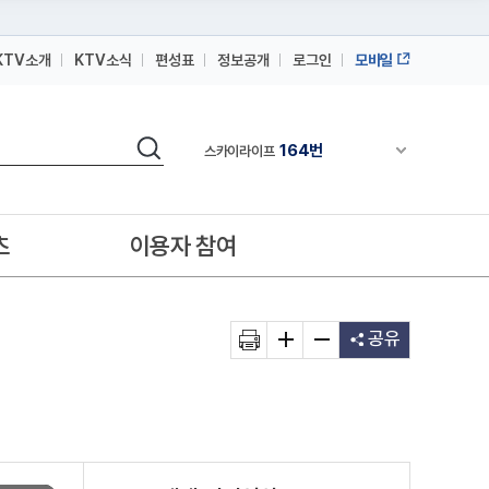
KTV소개
KTV소식
편성표
정보공개
로그인
모바일
164번
스카이라이프
64번
IPTV(KT, SKB, LGU+)
검색
164번
채널안내 펼쳐
스카이라이프
64번
IPTV(KT, SKB, LGU+)
164번
스카이라이프
츠
이용자 참여
공유