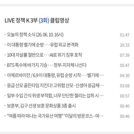
LIVE 정책 K 3부
(3회)
클립영상
오늘의 정책 소식 (26. 06. 10. 16시)
01:47
이 대통령 벨기에 순방···유럽 외교 본격화
20:33
10대 자살률 절반으로···AI로 위기 징후 포착
07:39
BTS 특수에 바가지 기승···정부-지자체 나선다
05:47
아제르바이잔 / 6.9 이 대통령, 유럽 순방 시작···벨기에 첫 일정 [외신에 비친 한국]
04:30
응급 산모 골든타임 지킨다! 고위험 산모·신생아 응급체계 대폭 강화 [클릭K+]
03:08
일부 수입 간식 위생 부적합, 너무 단단한 젤리는 섭취 시 주의 필요
00:57
보훈부, 김구 선생 보훈 문화상품 3종 출시
00:40
"여름 따라 떠나는 국가유산 여행" '이달의 방문코스 - 여름' 운영, 세계유산 특별여권 추가 배포
00:46