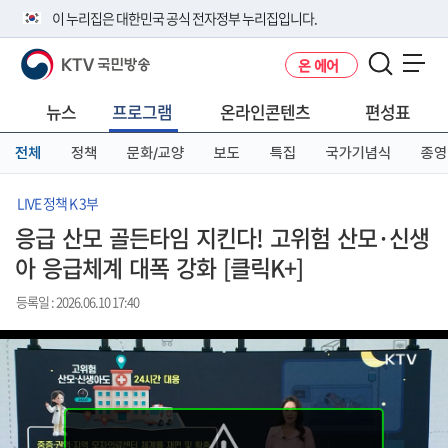
본
메
전
이 누리집은 대한민국 공식 전자정부 누리집입니다.
문
뉴
체
바
바
메
KTV 국민방송
온 에어
로
로
뉴
공식 누리집 주소 확인하기
메뉴 열기
가
가
바
go.kr 주소를 사용하는 누리집은 대한민국 정부기관이 관리하는 누리집입
기
기
로
뉴스
프로그램
온라인콘텐츠
편성표
니다.
가
이밖에 or.kr 또는 .kr등 다른 도메인 주소를 사용하고 있다면 아래 URL에
기
전체
정책
문화/교양
보도
특집
국가기념식
종영
서 도메인 주소를 확인해 보세요
운영중인 공식 누리집보기
LIVE 정책 K 3부
응급 산모 골든타임 지킨다! 고위험 산모·신생
아 응급체계 대폭 강화 [클릭K+]
등록일 : 2026.06.10 17:40