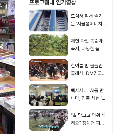
프로그램내 인기영상
도심서 피서 즐기
는 '서울썸머비치'
인기몰이
제철 과일 복숭아
축제, 다양한 품종·
체험 즐겨
한여름 밤 물들인
클래식, DMZ 국제
음악제 성황
백세시대, AI를 만
나다, 진로 체험 'AI
창작 아이돌' 쇼케
이스
"발 담그고 더위 식
혀요" 청계천 피서
지로 인기