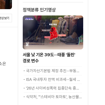
정책분류 인기영상
영상보기
서울 낮 기온 39도···태풍 '돌핀'
경로 변수
김소은
국가자산기본법 제정 추진···부동산·주식 등 통합 관리
ISA 국내투자 전액 비과세···월세 세액공제 확대
'26년 사이버성폭력 집중단속 중간성과 발표···향후 추진계획은?
식약처, "'스테비아 토마토', 농산물 아닌 가공식품"