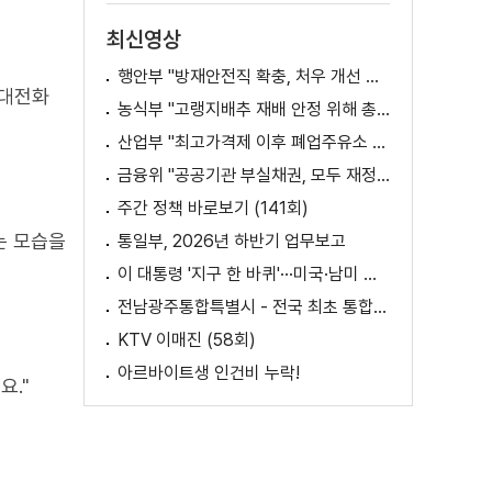
최신영상
행안부 "방재안전직 확충, 처우 개선 등 위한 제도개선 추진"
휴대전화
농식부 "고랭지배추 재배 안정 위해 총력···배추가격 점차 안정세"
산업부 "최고가격제 이후 폐업주유소 증가? 사실 아냐"
금융위 "공공기관 부실채권, 모두 재정으로 보전되는 것 아냐"
주간 정책 바로보기 (141회)
는 모습을
통일부, 2026년 하반기 업무보고
이 대통령 '지구 한 바퀴'···미국·남미 순방 성과는? / AX 대전환의 시대! 국민 위한 적극 행정은?
전남광주통합특별시 - 전국 최초 통합돌봄 모델
KTV 이매진 (58회)
아르바이트생 인건비 누락!
요."