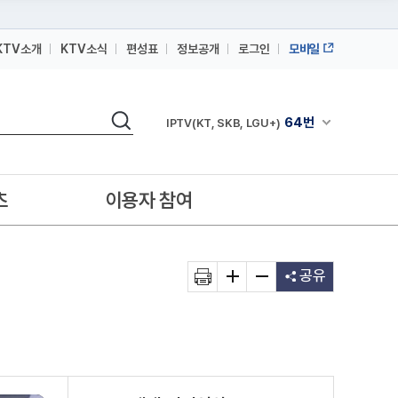
KTV소개
KTV소식
편성표
정보공개
로그인
모바일
164번
스카이라이프
64번
IPTV(KT, SKB, LGU+)
검색
164번
채널안내 펼쳐
스카이라이프
64번
IPTV(KT, SKB, LGU+)
164번
스카이라이프
츠
이용자 참여
공유