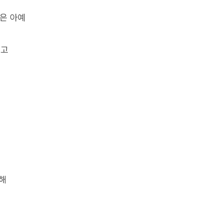
객은 아예
르고
해