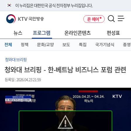
본
메
전
이 누리집은 대한민국 공식 전자정부 누리집입니다.
문
뉴
체
바
바
메
KTV 국민방송
온 에어
로
로
뉴
공식 누리집 주소 확인하기
메뉴 열기
가
가
바
go.kr 주소를 사용하는 누리집은 대한민국 정부기관이 관리하는 누리집입
기
기
로
뉴스
프로그램
온라인콘텐츠
편성표
니다.
가
이밖에 or.kr 또는 .kr등 다른 도메인 주소를 사용하고 있다면 아래 URL에
기
전체
정책
문화/교양
보도
특집
국가기념식
종영
서 도메인 주소를 확인해 보세요
운영중인 공식 누리집보기
청와대 브리핑
청와대 브리핑 - 한-베트남 비즈니스 포럼 관련
등록일 : 2026.04.23 21:59