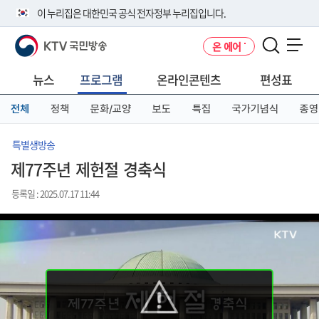
본
메
전
이 누리집은 대한민국 공식 전자정부 누리집입니다.
문
뉴
체
바
바
메
KTV 국민방송
온 에어
로
로
뉴
공식 누리집 주소 확인하기
메뉴 열기
가
가
바
go.kr 주소를 사용하는 누리집은 대한민국 정부기관이 관리하는 누리집입
기
기
로
뉴스
프로그램
온라인콘텐츠
편성표
니다.
가
이밖에 or.kr 또는 .kr등 다른 도메인 주소를 사용하고 있다면 아래 URL에
기
전체
정책
문화/교양
보도
특집
국가기념식
종영
서 도메인 주소를 확인해 보세요
운영중인 공식 누리집보기
특별생방송
제77주년 제헌절 경축식
등록일 : 2025.07.17 11:44