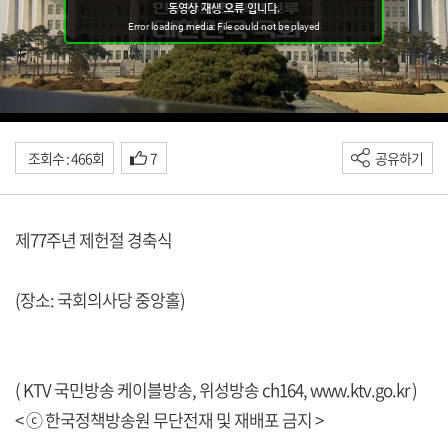
조회수 : 466회
7
공유하기
제77주년 제헌절 경축식
(장소: 국회의사당 중앙홀)
( KTV 국민방송 케이블방송, 위성방송 ch164,
www.ktv.go.kr
)
< ⓒ 한국정책방송원 무단전재 및 재배포 금지 >