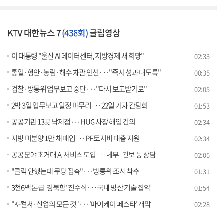
KTV 대한뉴스 7
(438회)
클립영상
이 대통령 "울산 AI 데이터센터, 지방경제 새 희망"
02:33
통일·행안·농림·해수 차관 인선···"즉시 성과 내도록"
00:35
검찰·방통위 업무보고 중단···"다시 보고받기로"
02:05
2박 3일 업무보고 일정 마무리···22일 기자 간담회
01:53
공공기관 13곳 낙제점···HUG 사장 해임 건의
02:34
지방 미분양 1만 채 매입···PF 토지비 대출 지원
02:34
공공분야 초거대 AI 서비스 도입···세무·건보 등 상담
02:05
"클릭 안했는데 쿠팡 접속"···방통위 조사 착수
01:31
3천6백 톤급 '경북함' 진수식···국내 방산 기술 집약
01:54
"K-컬처·산업의 모든 것"···'마이케이 페스타' 개막
02:28