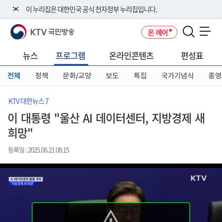
본
메
전
이 누리집은 대한민국 공식 전자정부 누리집입니다.
문
뉴
체
바
바
메
KTV 국민방송
온 에어
로
로
뉴
공식 누리집 주소 확인하기
메뉴 열기
가
가
바
go.kr 주소를 사용하는 누리집은 대한민국 정부기관이 관리하는 누리집입
기
기
로
뉴스
프로그램
온라인콘텐츠
편성표
니다.
가
이밖에 or.kr 또는 .kr등 다른 도메인 주소를 사용하고 있다면 아래 URL에
기
전체
정책
문화/교양
보도
특집
국가기념식
종영
서 도메인 주소를 확인해 보세요
운영중인 공식 누리집보기
KTV 대한뉴스 7
이 대통령 "울산 AI 데이터센터, 지방경제 새
희망"
등록일 : 2025.06.21 08:15