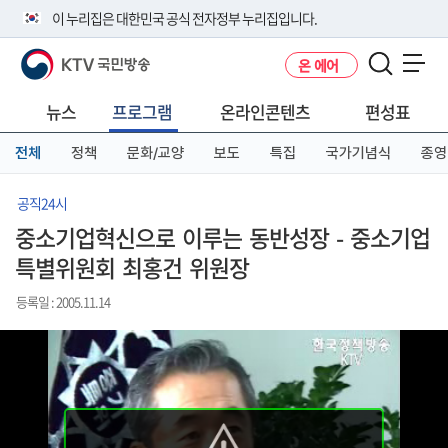
본
메
전
이 누리집은 대한민국 공식 전자정부 누리집입니다.
문
뉴
체
바
바
메
KTV 국민방송
온 에어
로
로
뉴
공식 누리집 주소 확인하기
메뉴 열기
가
가
바
go.kr 주소를 사용하는 누리집은 대한민국 정부기관이 관리하는 누리집입
기
기
로
뉴스
프로그램
온라인콘텐츠
편성표
니다.
가
이밖에 or.kr 또는 .kr등 다른 도메인 주소를 사용하고 있다면 아래 URL에
기
전체
정책
문화/교양
보도
특집
국가기념식
종영
서 도메인 주소를 확인해 보세요
운영중인 공식 누리집보기
공직24시
중소기업혁신으로 이루는 동반성장 - 중소기업
특별위원회 최홍건 위원장
등록일 : 2005.11.14