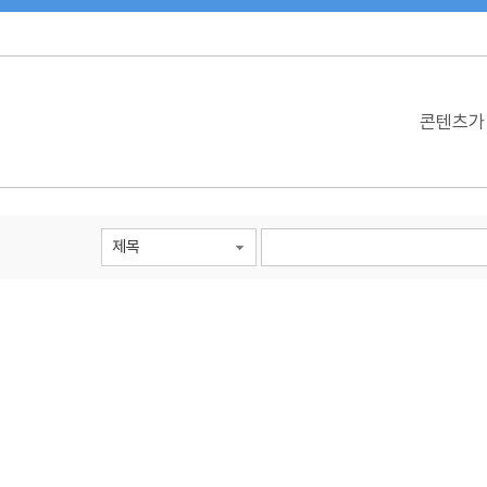
검색 조건
검색어 입력
검색
콘텐츠가
제목