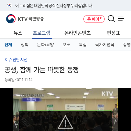
본
메
전
이 누리집은 대한민국 공식 전자정부 누리집입니다.
문
뉴
체
바
바
메
KTV 국민방송
온 에어
로
로
뉴
공식 누리집 주소 확인하기
메뉴 열기
가
가
바
go.kr 주소를 사용하는 누리집은 대한민국 정부기관이 관리하는 누리집입
기
기
로
뉴스
프로그램
온라인콘텐츠
편성표
니다.
가
이밖에 or.kr 또는 .kr등 다른 도메인 주소를 사용하고 있다면 아래 URL에
기
전체
정책
문화/교양
보도
특집
국가기념식
종영
서 도메인 주소를 확인해 보세요
운영중인 공식 누리집보기
이슈 진단 시선
공생, 함께 가는 따뜻한 동행
등록일 : 2011.11.14