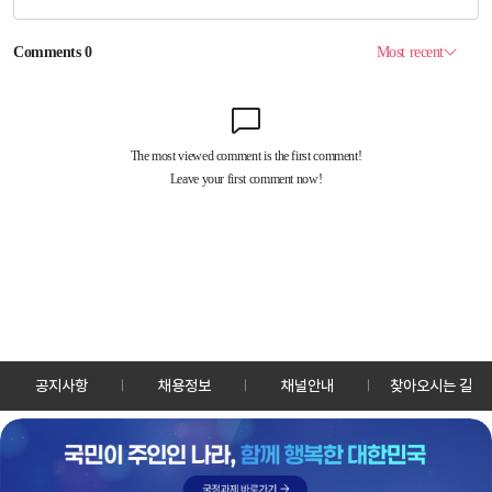
공지사항
채용정보
채널안내
찾아오시는 길
30128 세종특별자치시 정부2청사로 13 한국정책방송원 KTV
TEL: 044-204-8000
Copyrightⓒ KTV 국민방송 All Rights Reserved.