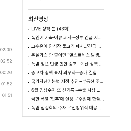
최신영상
LIVE 정책 썰 (43회)
폭염에 가축·어류 폐사···정부 긴급 지원책 마련
고수온에 양식장 물고기 폐사...'긴급 방류' 지원
02:09
온실가스 안 줄이면 "열스트레스 발생일 29배 증가"
02:52
폭염·청년 민생 현안 강조···예산·정책 방향 제시
00:26
중고차 총액 표시 의무화···중대 결함 시 '계약 해제'
국가자산기본법 제정 추진···부동산·주식 등 통합 관리
01:52
6월 경상수지 또 신기록···수출 사상 첫 1천억 달러
01:51
극한 폭염 '입추'에 절정···"주말에 한풀 꺾인다"
폭염 점검회의 주재···"전방위적 대응체계 가동"