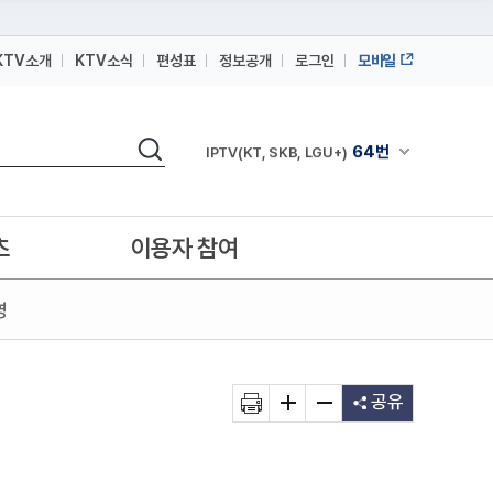
KTV소개
KTV소식
편성표
정보공개
로그인
모바일
164번
스카이라이프
검색
64번
채널안내 펼쳐
IPTV(KT, SKB, LGU+)
164번
스카이라이프
64번
IPTV(KT, SKB, LGU+)
츠
이용자 참여
164번
스카이라이프
영
공유