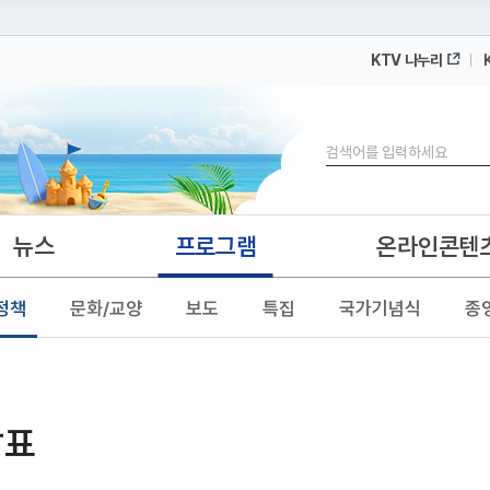
KTV 나누리
 누리집입니다.
 아래 URL에서 도메인 주소를 확인해 보세요
검색
뉴스
프로그램
온라인콘텐
정책
문화/교양
보도
특집
국가기념식
종
발표