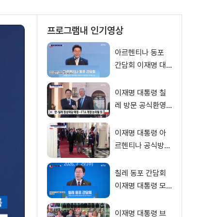
프로그램내 인기영상
아르헨티나 동포
간담회 이재명 대
통령 모두발언
이재명 대통령 칠
레 방문 공식환영
식
이재명 대통령 아
르헨티나 공식방문
대통령궁 환영행사
칠레 동포 간담회
이재명 대통령 모
두발언
이재명 대통령 브