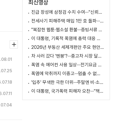
최신영상
진급 장성에 삼정검 수치 수여···"신뢰회복 애써달라"
전세사기 피해주택 매입 1만 호 돌파···피해 지원 속도
"복잡한 웹툰·웹소설 환불···증빙서류 요구까지"
이 대통령, 기록적 폭염에 총력 대응 지시 [외신에 비친 한국]
2026년 부동산 세제개편안 주요 현안 팩트체크 [K-정책 사용법]
차 사러 갔다 '멘붕'?···중고차 시장 달라진다
.08.01
폭염 속 에어컨 사용 일상···전기요금 줄이려면?
.07.25
폭염에 악취까지 이중고···멈출 수 없는 필수노동
.07.18
'입추' 무색한 극한 더위···주말엔 비·소나기
이 대통령, 국가폭력 피해자 오찬···"책임지고 치유"
.07.11
.07.04