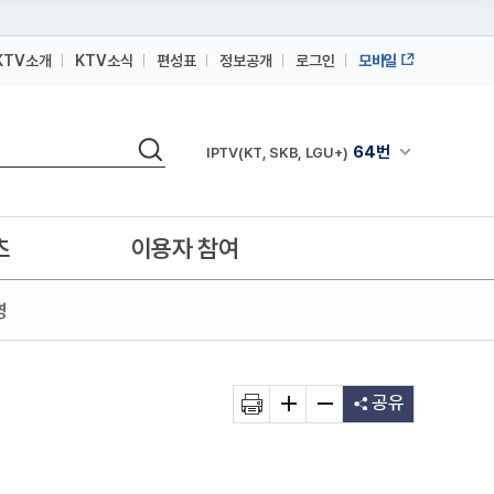
KTV소개
KTV소식
편성표
정보공개
로그인
모바일
164번
스카이라이프
검색
64번
채널안내 펼쳐
IPTV(KT, SKB, LGU+)
164번
스카이라이프
64번
IPTV(KT, SKB, LGU+)
츠
이용자 참여
164번
스카이라이프
영
공유