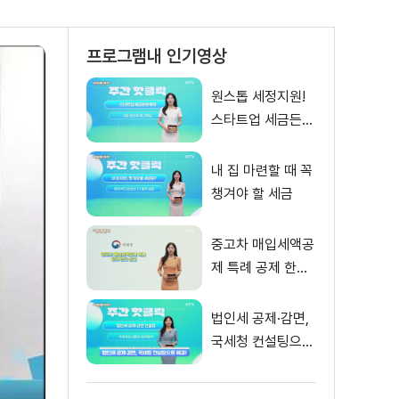
프로그램내 인기영상
원스톱 세정지원!
스타트업 세금든든
케어
내 집 마련할 때 꼭
챙겨야 할 세금
중고차 매입세액공
제 특례 공제 한도
신설
법인세 공제·감면,
국세청 컨설팅으로
해결!