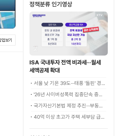
정책분류 인기영상
팝업보기
ISA 국내투자 전액 비과세···월세
세액공제 확대
서울 낮 기온 39도···태풍 '돌핀' 경로 변수
'26년 사이버성폭력 집중단속 중간성과 발표···향후 추진계획은?
국가자산기본법 제정 추진···부동산·주식 등 통합 관리
40억 이상 초고가 주택 세부담 급증···실수요자 보호 강화