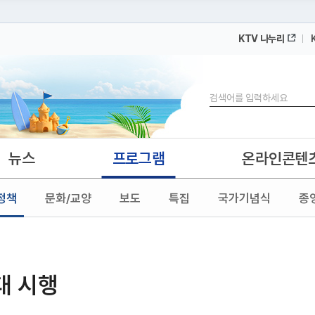
KTV 나누리
 누리집입니다.
 아래 URL에서 도메인 주소를 확인해 보세요
검색
뉴스
프로그램
온라인콘텐
정책
문화/교양
보도
특집
국가기념식
종
대 시행