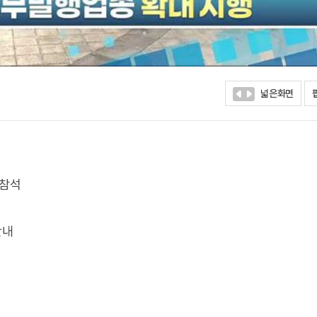
넓은화면
 참석
안내