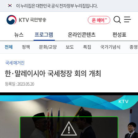
본
메
전
이 누리집은 대한민국 공식 전자정부 누리집입니다.
문
뉴
체
바
바
메
KTV 국민방송
온 에어
로
로
뉴
공식 누리집 주소 확인하기
메뉴 열기
가
가
바
go.kr 주소를 사용하는 누리집은 대한민국 정부기관이 관리하는 누리집입
기
기
로
뉴스
프로그램
온라인콘텐츠
편성표
니다.
가
이밖에 or.kr 또는 .kr등 다른 도메인 주소를 사용하고 있다면 아래 URL에
기
전체
정책
문화/교양
보도
특집
국가기념식
종영
서 도메인 주소를 확인해 보세요
운영중인 공식 누리집보기
국세 매거진
한·말레이시아 국세청장 회의 개최
등록일 : 2023.05.20