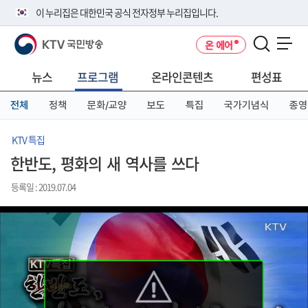
본
메
전
이 누리집은 대한민국 공식 전자정부 누리집입니다.
문
뉴
체
바
바
메
KTV 국민방송
온 에어
로
로
뉴
공식 누리집 주소 확인하기
메뉴 열기
가
가
바
go.kr 주소를 사용하는 누리집은 대한민국 정부기관이 관리하는 누리집입
기
기
로
뉴스
프로그램
온라인콘텐츠
편성표
니다.
가
이밖에 or.kr 또는 .kr등 다른 도메인 주소를 사용하고 있다면 아래 URL에
기
전체
정책
문화/교양
보도
특집
국가기념식
종영
서 도메인 주소를 확인해 보세요
운영중인 공식 누리집보기
KTV 특집
한반도, 평화의 새 역사를 쓰다
등록일 : 2019.07.04