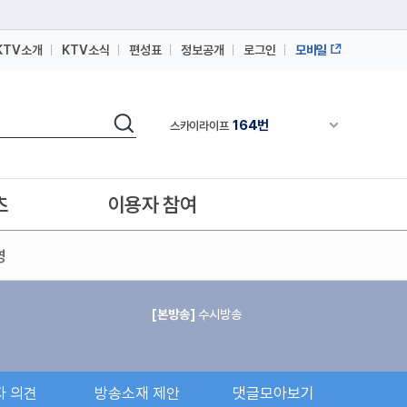
KTV소개
KTV소식
편성표
정보공개
로그인
모바일
164번
스카이라이프
64번
IPTV(KT, SKB, LGU+)
검색
164번
채널안내 펼쳐
스카이라이프
64번
IPTV(KT, SKB, LGU+)
164번
스카이라이프
츠
이용자 참여
영
[본방송]
수시방송
자 의견
방송소재 제안
댓글모아보기