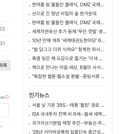
한여름 밤 물들인 클래식, DMZ 국제음악제 성황
산으로 간 청년 비밀의 숲 한가운데
한여름 밤 물들인 클래식, DMZ 국제음악제 성황
.22
세계자연유산 추가 등재 '무안 갯벌' 생태 체험
10년 만에 개최 '세계태권도한마당' 61개국 참가
.31
"발 담그고 더위 식혀요" 청계천 피서지로 인기
폭염 잊은 채 오감으로 즐기는 '이색 독서' 인기
목록
책으로 만나는 마음·세상, 8월의 사서추천도서
"복잡한 웹툰·웹소설 환불···증빙서류 요구까지"
인기뉴스
서울 낮 기온 39도···태풍 '돌핀' 경로 변수
ISA 국내투자 전액 비과세···월세 세액공제 확대
국가자산기본법 제정 추진···부동산·주식 등 통합 관리
'26년 사이버성폭력 집중단속 중간성과 발표···향후 추진계획은?