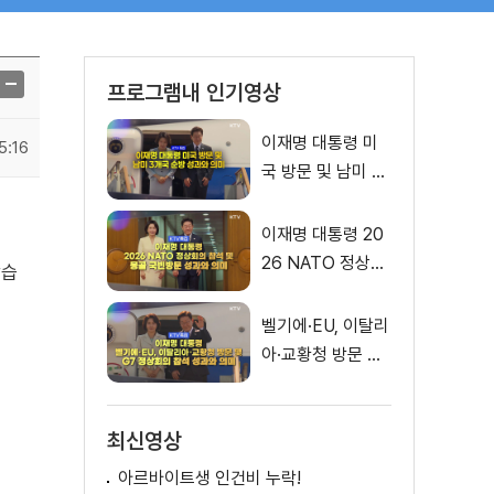
프로그램내 인기영상
이재명 대통령 미
5:16
국 방문 및 남미 3
개국 순방 성과와
의미
이재명 대통령 20
26 NATO 정상회
같습
의 참석 및 몽골 국
빈방문 성과와 의
벨기에·EU, 이탈리
미
아·교황청 방문 및
G7 정상회의 참석
성과와 의미
최신영상
아르바이트생 인건비 누락!