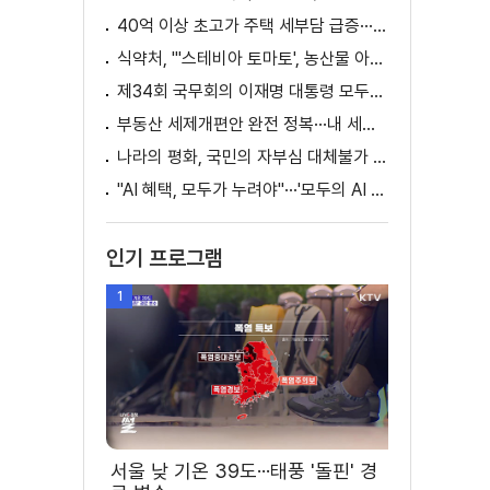
40억 이상 초고가 주택 세부담 급증···실수요자 보호 강화
식약처, "'스테비아 토마토', 농산물 아닌 가공식품"
제34회 국무회의 이재명 대통령 모두발언
부동산 세제개편안 완전 정복···내 세금 어떻게 달라지나? [K-정책 사용법]
나라의 평화, 국민의 자부심 대체불가 대한민국 이재명 대통령 모두말씀
"AI 혜택, 모두가 누려야"···'모두의 AI 성장사다리' 출범
인기 프로그램
1
서울 낮 기온 39도···태풍 '돌핀' 경