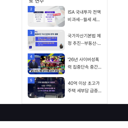
로 변수
2
ISA 국내투자 전액
비과세···월세 세액
공제 확대
3
국가자산기본법 제
정 추진···부동산·주
식 등 통합 관리
4
'26년 사이버성폭
력 집중단속 중간
성과 발표···향후 추
5
진계획은?
40억 이상 초고가
주택 세부담 급증···
실수요자 보호 강
화