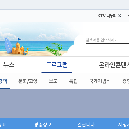
KTV 나누리
 누리집입니다.
 아래 URL에서 도메인 주소를 확인해 보세요
검색
뉴스
프로그램
온라인콘텐
정책
문화/교양
보도
특집
국가기념식
종
성표
방송정보
알립니다
시청