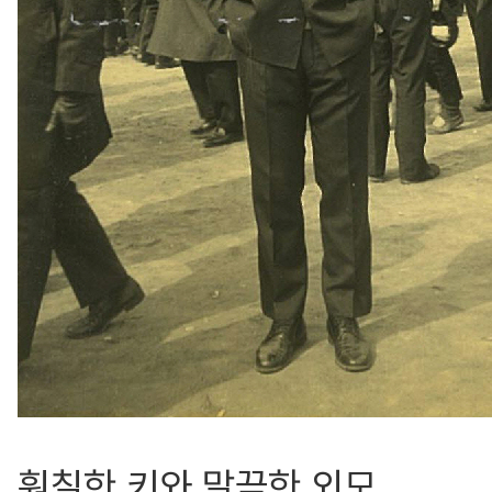
훤칠한 키와 말끔한 외모