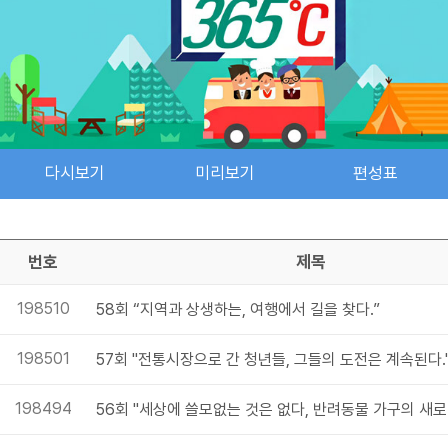
다시보기
미리보기
편성표
검색 조건
검색어 입력
검색
번호
제목
198510
58회 “지역과 상생하는, 여행에서 길을 찾다.”
198501
57회 "전통시장으로 간 청년들, 그들의 도전은 계속된다.
198494
56회