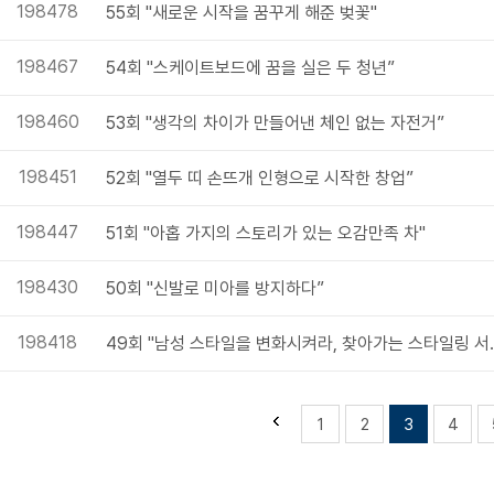
198478
55회 "새로운 시작을 꿈꾸게 해준 벚꽃"
198467
54회 "스케이트보드에 꿈을 실은 두 청년”
198460
53회 "생각의 차이가 만들어낸 체인 없는 자전거”
198451
52회 "열두 띠 손뜨개 인형으로 시작한 창업”
198447
51회 "아홉 가지의 스토리가 있는 오감만족 차"
198430
50회 "신발로 미아를 방지하다”
198418
49회 "남성 스타일
1
2
3
4