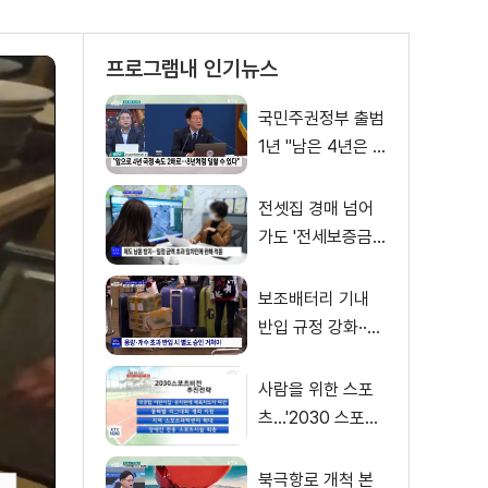
프로그램내 인기뉴스
국민주권정부 출범
1년 "남은 4년은 8
년처럼"
전셋집 경매 넘어
가도 '전세보증금'
먼저 돌려받는다
보조배터리 기내
반입 규정 강화··
·'수량·보관 제한'
사람을 위한 스포
츠…'2030 스포츠
비전' 공개
북극항로 개척 본