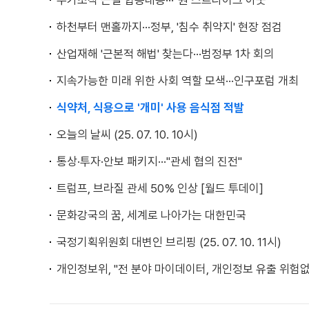
주가조작 근절 합동대응···"원 스트라이크 아웃"
하천부터 맨홀까지···정부, '침수 취약지' 현장 점검
산업재해 '근본적 해법' 찾는다···범정부 1차 회의
지속가능한 미래 위한 사회 역할 모색···인구포럼 개최
식약처, 식용으로 '개미' 사용 음식점 적발
오늘의 날씨 (25. 07. 10. 10시)
통상·투자·안보 패키지···"관세 협의 진전"
트럼프, 브라질 관세 50% 인상 [월드 투데이]
문화강국의 꿈, 세계로 나아가는 대한민국
국정기획위원회 대변인 브리핑 (25. 07. 10. 11시)
개인정보위, "전 분야 마이데이터, 개인정보 유출 위험없