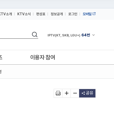
KTV소개
KTV소식
편성표
정보공개
로그인
모바일
164번
스카이라이프
검색
64번
채널안내 펼쳐
IPTV(KT, SKB, LGU+)
164번
스카이라이프
64번
IPTV(KT, SKB, LGU+)
츠
이용자 참여
164번
스카이라이프
영
공유