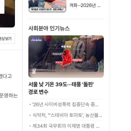
격화···2026년 해
양수산부 업무계획
은?
사회분야 인기뉴스
영상보기
발했다고
서울 낮 기온 39도···태풍 '돌핀'
경로 변수
 운영하는
'26년 사이버성폭력 집중단속 중간성과 발표···향후 추진계획은?
식약처, "'스테비아 토마토', 농산물 아닌 가공식품"
제34회 국무회의 이재명 대통령 모두발언