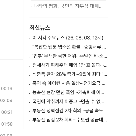
나라의 평화, 국민의 자부심 대체불가 대한민국 이재명 대통령 모두말씀
최신뉴스
이 시각 주요뉴스 (26. 08. 08. 12시)
"복잡한 웹툰·웹소설 환불···증빙서류 요구까지"
'입추' 무색한 극한 더위···주말엔 비·소나기
전세사기 피해주택 매입 1만 호 돌파···피해 지원 속도
식중독 환자 28% 증가···9월에 최다 "입추 방심 금물"
폭염 속 에어컨 사용 일상···전기요금 줄이려면?
00:19
농축산 현장 덮친 폭염···가축피해 이틀 새 28만 마리↑
02:09
폭염에 악취까지 이중고···멈출 수 없는 필수노동
부동산 정책점검 2차 회의···공급 속도전 본격화하나
00:21
부동산 점검 2차 회의···수도권 공급대책 논의
01:58