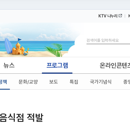
KTV 나누리
 누리집입니다.
 아래 URL에서 도메인 주소를 확인해 보세요
검색
뉴스
프로그램
온라인콘텐
정책
문화/교양
보도
특집
국가기념식
종
 음식점 적발