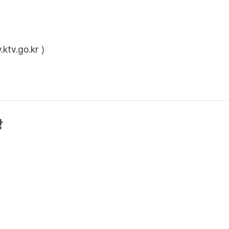
ktv.go.kr
)
상