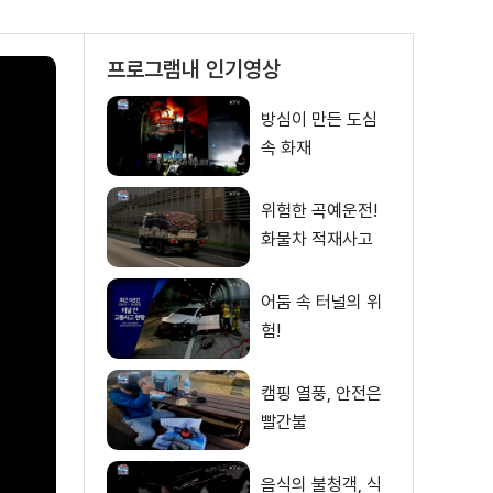
프로그램내 인기영상
방심이 만든 도심
속 화재
위험한 곡예운전!
화물차 적재사고
어둠 속 터널의 위
험!
캠핑 열풍, 안전은
빨간불
음식의 불청객, 식