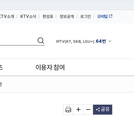
KTV소개
KTV소식
편성표
정보공개
로그인
모바일
164번
스카이라이프
검색
64번
채널안내 펼쳐
IPTV(KT, SKB, LGU+)
164번
스카이라이프
64번
IPTV(KT, SKB, LGU+)
츠
이용자 참여
164번
스카이라이프
영
공유