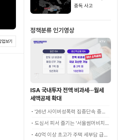
중독 사고
정책분류 인기영상
팝업보기
ISA 국내투자 전액 비과세···월세
세액공제 확대
'26년 사이버성폭력 집중단속 중간성과 발표···향후 추진계획은?
도심서 피서 즐기는 '서울썸머비치' 인기몰이
40억 이상 초고가 주택 세부담 급증···실수요자 보호 강화