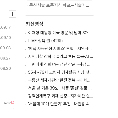
문신시술 표준지침 배포···시술기구, 일회용 사용 후 폐기
최신영상
.09.17
이재명 대통령 미국 방문 및 남미 3개국 순방 성과와 의미
.09.10
LIVE 정책 썰 (42회)
.09.03
'혜택 자동신청 서비스' 도입···'지역사랑상품권' 발행 확대
지역대학 장학금 늘리고 초등 돌봄·AI 교육 확대
.08.27
국민에게 신뢰받는 첨단 강군···자강 국방·미래 전력 강화
.08.20
55세~79세 고령자 경제활동 사상 첫 1천만 명 돌파
부동산 세제개편안 완전 정복···내 세금 어떻게 달라지나? [K-정책 사용법]
서울 낮 기온 39도···태풍 '돌핀' 경로 변수
광역연계특구 과제 선정···지자체간 실증 협력 확대
'서울대 10개 만들기' 추진···K-관광 4천만 시대 준비