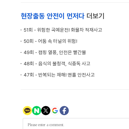
현장출동 안전이 먼저다
더보기
51회 - 위험한 곡예운전! 화물차 적재사고
50회 - 어둠 속 터널의 위험!
49회 - 캠핑 열풍, 안전은 빨간불
48회 - 음식의 불청객, 식중독 사고
47회 - 반복되는 재해! 맨홀 안전사고