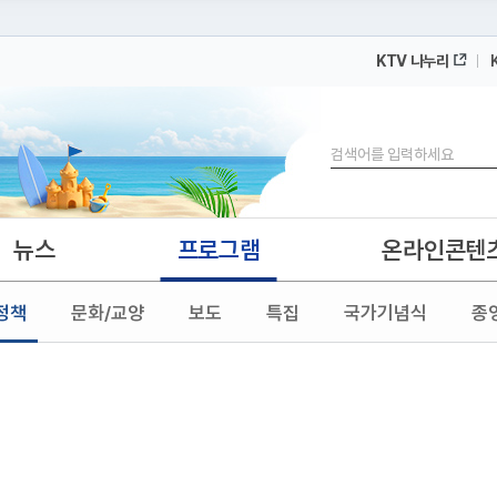
KTV 나누리
 누리집입니다.
 아래 URL에서 도메인 주소를 확인해 보세요
검색
뉴스
프로그램
온라인콘텐
정책
문화/교양
보도
특집
국가기념식
종