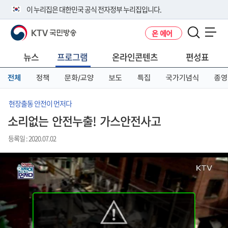
본
메
전
이 누리집은 대한민국 공식 전자정부 누리집입니다.
문
뉴
체
바
바
메
KTV 국민방송
온 에어
로
로
뉴
공식 누리집 주소 확인하기
메뉴 열기
가
가
바
go.kr 주소를 사용하는 누리집은 대한민국 정부기관이 관리하는 누리집입
기
기
로
뉴스
프로그램
온라인콘텐츠
편성표
니다.
가
이밖에 or.kr 또는 .kr등 다른 도메인 주소를 사용하고 있다면 아래 URL에
기
전체
정책
문화/교양
보도
특집
국가기념식
종영
서 도메인 주소를 확인해 보세요
운영중인 공식 누리집보기
현장출동 안전이 먼저다
소리없는 안전누출! 가스안전사고
등록일 : 2020.07.02