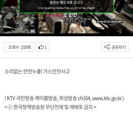
조회수 : 259회
1
공유하기
소리없는 안전누출! 가스안전사고
( KTV 국민방송 케이블방송, 위성방송 ch164,
www.ktv.go.kr
)
< ⓒ 한국정책방송원 무단전재 및 재배포 금지 >