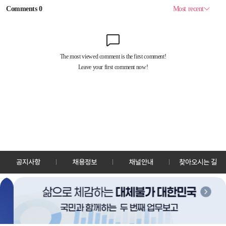
공지사항
채용정보
채널안내
찾아오시는 길
30128 세종특별자치시 정부2청사로 13 한국정책방송원 KTV
TEL: 044-204-8000
Copyrightⓒ KTV 국민방송 All Rights Reserved.
PC버전
앱 다운로드