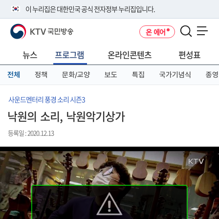
본
메
전
이 누리집은 대한민국 공식 전자정부 누리집입니다.
문
뉴
체
바
바
메
KTV 국민방송
온 에어
로
로
뉴
공식 누리집 주소 확인하기
메뉴 열기
가
가
바
go.kr 주소를 사용하는 누리집은 대한민국 정부기관이 관리하는 누리집입
기
기
로
뉴스
프로그램
온라인콘텐츠
편성표
니다.
가
이밖에 or.kr 또는 .kr등 다른 도메인 주소를 사용하고 있다면 아래 URL에
기
전체
정책
문화/교양
보도
특집
국가기념식
종영
서 도메인 주소를 확인해 보세요
운영중인 공식 누리집보기
사운드멘터리 풍경 소리 시즌3
낙원의 소리, 낙원악기상가
등록일 : 2020.12.13