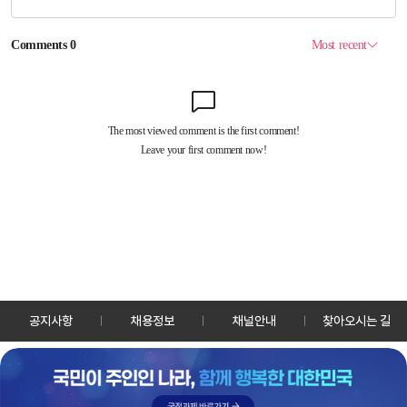
공지사항
채용정보
채널안내
찾아오시는 길
30128 세종특별자치시 정부2청사로 13 한국정책방송원 KTV
TEL: 044-204-8000
Copyrightⓒ KTV 국민방송 All Rights Reserved.