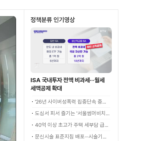
정책분류 인기영상
ISA 국내투자 전액 비과세···월세
세액공제 확대
'26년 사이버성폭력 집중단속 중간성과 발표···향후 추진계획은?
도심서 피서 즐기는 '서울썸머비치' 인기몰이
40억 이상 초고가 주택 세부담 급증···실수요자 보호 강화
문신시술 표준지침 배포···시술기구, 일회용 사용 후 폐기