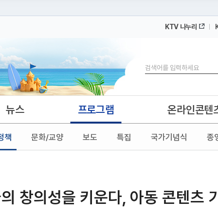
KTV 나누리
 누리집입니다.
 아래 URL에서 도메인 주소를 확인해 보세요
검색
뉴스
프로그램
온라인콘텐
정책
문화/교양
보도
특집
국가기념식
종
들의 창의성을 키운다, 아동 콘텐츠 