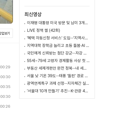
최신영상
이재명 대통령 미국 방문 및 남미 3개국 순방 성과와 의미
LIVE 정책 썰 (42회)
팝업보기
'혜택 자동신청 서비스' 도입···'지역사랑상품권' 발행 확대
지역대학 장학금 늘리고 초등 돌봄·AI 교육 확대
국민에게 신뢰받는 첨단 강군···자강 국방·미래 전력 강화
55세~79세 고령자 경제활동 사상 첫 1천만 명 돌파
00:29
부동산 세제개편안 완전 정복···내 세금 어떻게 달라지나? [K-정책 사용법]
서울 낮 기온 39도···태풍 '돌핀' 경로 변수
00:30
광역연계특구 과제 선정···지자체간 실증 협력 확대
00:35
'서울대 10개 만들기' 추진···K-관광 4천만 시대 준비
00:30
00:26