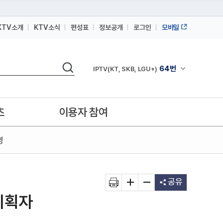
KTV소개
KTV소식
편성표
정보공개
로그인
모바일
164번
스카이라이프
검색
64번
채널안내 펼쳐
IPTV(KT, SKB, LGU+)
164번
스카이라이프
64번
IPTV(KT, SKB, LGU+)
츠
이용자 참여
164번
스카이라이프
영
공유
기획자