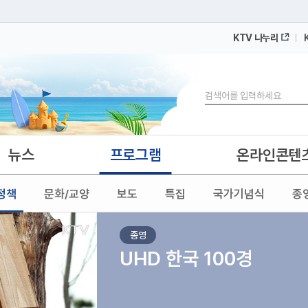
KTV 나누리
 누리집입니다.
 아래 URL에서 도메인 주소를 확인해 보세요
검색
뉴스
프로그램
온라인콘텐
정책
문화/교양
보도
특집
국가기념식
종
종영
UHD 한국 100경