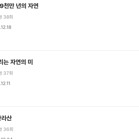
 9천만 년의 자연
경 38회
12.18
리는 자연의 미
경 37회
12.11
한라산
경 36회