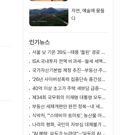
자연, 예술에 묻들
다
인기뉴스
서울 낮 기온 39도···태풍 '돌핀' 경로 변수
ISA 국내투자 전액 비과세···월세 세액공제 확대
국가자산기본법 제정 추진···부동산·주식 등 통합 관리
'26년 사이버성폭력 집중단속 중간성과 발표···향후 추진계획은?
40억 이상 초고가 주택 세부담 급증···실수요자 보호 강화
제34회 국무회의 이재명 대통령 모두발언
부동산 세제개편안 완전 정복···내 세금 어떻게 달라지나? [K-정책 사용법]
식약처, "'스테비아 토마토', 농산물 아닌 가공식품"
나라의 평화, 국민의 자부심 대체불가 대한민국 이재명 대통령 모두말씀
"AI 혜택, 모두가 누려야"···'모두의 AI 성장사다리' 출범