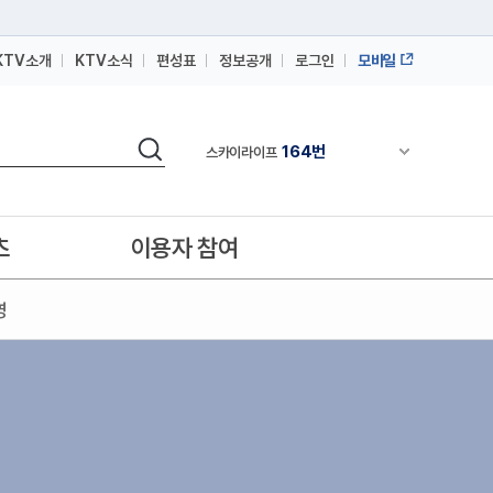
164번
스카이라이프
KTV소개
KTV소식
편성표
정보공개
로그인
모바일
64번
IPTV(KT, SKB, LGU+)
164번
스카이라이프
검색
채널안내 펼쳐
64번
IPTV(KT, SKB, LGU+)
164번
스카이라이프
츠
이용자 참여
영