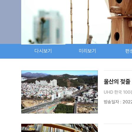
다시보기
미리보기
편
검색 조건
검색어 입력
검색
울산의 젖줄
UHD 한국 100
방송일자 : 2022