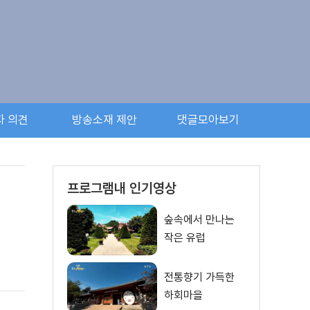
자 의견
방송소재 제안
댓글모아보기
프로그램내 인기영상
숲속에서 만나는
작은 유럽
전통향기 가득한
하회마을