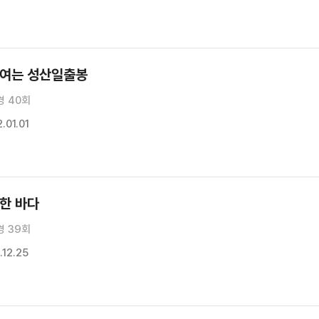
 여는 성산일출봉
경 40회
.01.01
윽한 바다
경 39회
12.25