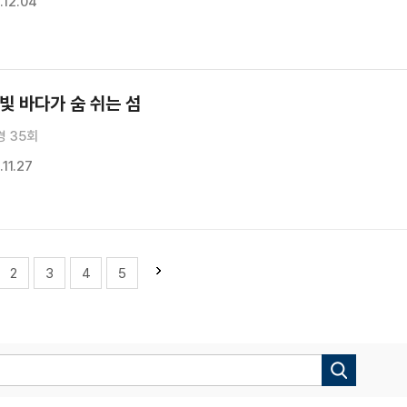
.12.04
빛 바다가 숨 쉬는 섬
경 35회
11.27
2
3
4
5