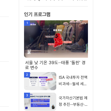
인기 프로그램
1
서울 낮 기온 39도···태풍 '돌핀' 경
로 변수
2
ISA 국내투자 전액
비과세···월세 세액
공제 확대
3
국가자산기본법 제
정 추진···부동산·주
식 등 통합 관리