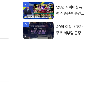
4
'26년 사이버성폭
력 집중단속 중간
성과 발표···향후 추
5
진계획은?
40억 이상 초고가
주택 세부담 급증···
실수요자 보호 강
화