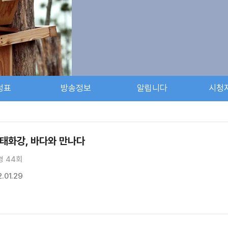
성표
방송정보
알립니다
시청
 태화강, 바다와 만나다
경 44회
.01.29